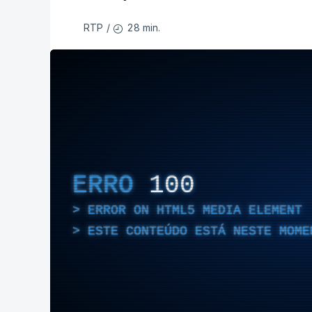
28 min.
RTP
/
ERRO
100
ERROR ON HTML5 MEDIA ELEMENT
ESTE CONTEÚDO ESTÁ NESTE MOME