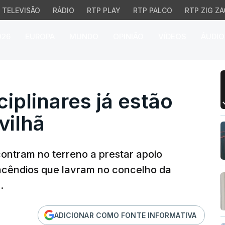
TELEVISÃO
RÁDIO
RTP PLAY
RTP PALCO
RTP ZIG ZA
026
EUROPA
MUNDO
OPINIÃO
VÍDEOS
ÁUDIO
linares já estão no ter
iplinares já estão
vilhã
ncontram no terreno a prestar apoio
incêndios que lavram no concelho da
.
ADICIONAR COMO FONTE INFORMATIVA