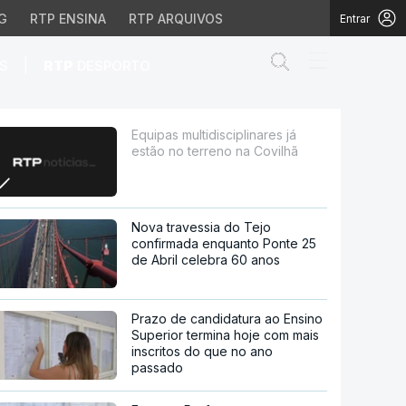
G
RTP ENSINA
RTP ARQUIVOS
Entrar
Abrir campo de
|
S
RTP
DESPORTO
reno na Covilhã
Equipas multidisciplinares já
estão no terreno na Covilhã
Nova travessia do Tejo
confirmada enquanto Ponte 25
de Abril celebra 60 anos
Prazo de candidatura ao Ensino
Superior termina hoje com mais
inscritos do que no ano
passado