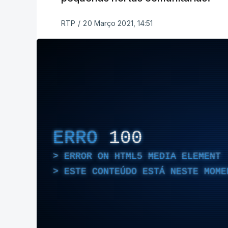
RTP
/
20 Março 2021, 14:51
ERRO
100
ERROR ON HTML5 MEDIA ELEMENT
ESTE CONTEÚDO ESTÁ NESTE MOME