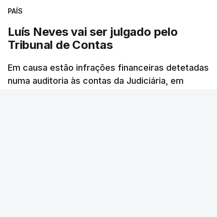
PAÍS
Luís Neves vai ser julgado pelo
Tribunal de Contas
Em causa estão infrações financeiras detetadas
numa auditoria às contas da Judiciária, em
2023, quando o agora ministro da Administração
Interna era diretor-nacional daquela polícia.
Rita Soares - RTP Antena 1
/
6 Agosto 2026, 14:58