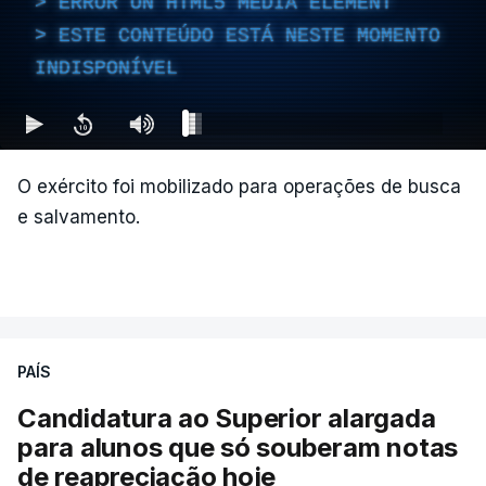
ERROR ON HTML5 MEDIA ELEMENT
"A situação é crítica",
disse Mauricio Salazar em
ESTE CONTEÚDO ESTÁ NESTE MOMENTO
entrevista à Rádio Caracol.
INDISPONÍVEL
Segundo Espriella, há ainda pelo menos 87
feridos e 61 prédios desabaram.
O exército foi mobilizado para operações de busca
e salvamento.
ERRO
100
ERROR ON HTML5 MEDIA ELEMENT
ESTE CONTEÚDO ESTÁ NESTE
MOMENTO INDISPONÍVEL
PAÍS
Candidatura ao Superior alargada
para alunos que só souberam notas
Na cidade de Cali, pelo menos 20 prédios
de reapreciação hoje