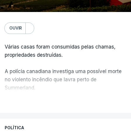
OUVIR
Várias casas foram consumidas pelas chamas,
propriedades destruídas.
A polícia canadiana investiga uma possível morte
no violento incêndio que lavra perto de
Summerland.
VER MAIS
Éum cenário de terror, descreve o primeiro-ministro
da Columbia Britânica, David Iby.
POLÍTICA