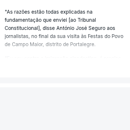
"As razões estão todas explicadas na
fundamentação que enviei [ao Tribunal
Constitucional], disse António José Seguro aos
jornalistas, no final da sua visita às Festas do Povo
de Campo Maior, distrito de Portalegre.
"Eu sou contra a imigração clandestina, é preciso
combater ferozmente a imigração ilegal,
VER MAIS
precisamos de regular a nossa imigração e
precisamos de defender as nossas fronteiras e
nada disto é incompatível com tratarmos com
PAÍS
dignidade as pessoas, designadamente menores e
Fogo de Fornos de Algodres
crianças", acrescentou.
novamente em resolução após dois
reacendimentos
António José Seguro mostrou dúvidas sobre se é
garantido o superior interesse da criança.