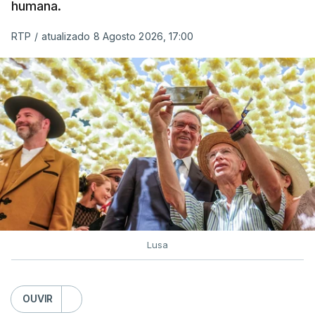
humana.
utilizam a costa nacional para o tráfico de droga.
RTP
/
atualizado 8 Agosto 2026, 17:00
c/ Lusa
Lusa
OUVIR