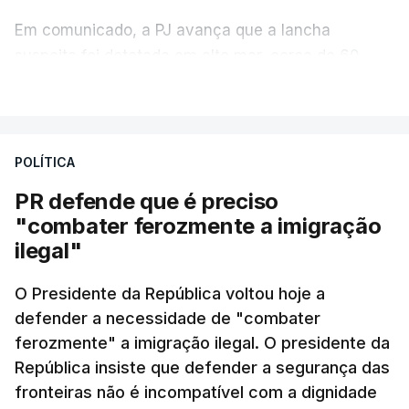
Em comunicado, a PJ avança que a lancha
suspeita foi detetada em alto mar, cerca de 60
milhas náuticas ao largo de Sines.
VER MAIS
A apreensão aconteceu na tarde desta sexta-feira,
desencadeando uma ação de prevenção
POLÍTICA
desencadeada pela Polícia Judiciária, em
PR defende que é preciso
articulação com a Marinha, a Autoridade Marítima
"combater ferozmente a imigração
Nacional e a Força Aérea.
ilegal"
O ano de 2026 tem sido um ano de recordes: foi
O Presidente da República voltou hoje a
apreendida mais cocaína até ao momento de que
defender a necessidade de "combater
em todo o ano de 2025.
ferozmente" a imigração ilegal. O presidente da
A ação de prevenção visa a deteção em alto mar
República insiste que defender a segurança das
de embarcações de alta velocidade (EAV) que
fronteiras não é incompatível com a dignidade