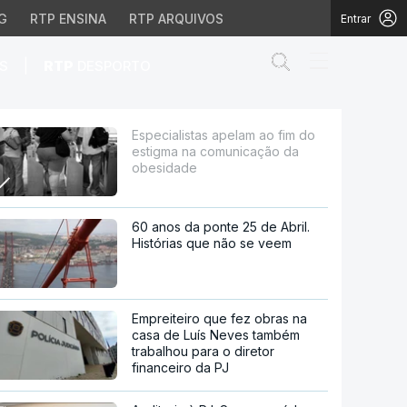
G
RTP ENSINA
RTP ARQUIVOS
Entrar
Abrir campo de
|
S
RTP
DESPORTO
na comunicação da obes
Especialistas apelam ao fim do
estigma na comunicação da
obesidade
60 anos da ponte 25 de Abril.
Histórias que não se veem
Empreiteiro que fez obras na
casa de Luís Neves também
trabalhou para o diretor
financeiro da PJ