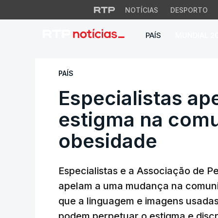
NOTÍCIAS
DESPORTO
PAÍS
MUNDIAL 2
Especialistas ape
PAÍS
Especialistas ap
estigma na com
obesidade
Especialistas e a Associação de 
apelam a uma mudança na comunic
que a linguagem e imagens usadas 
podem perpetuar o estigma e disc