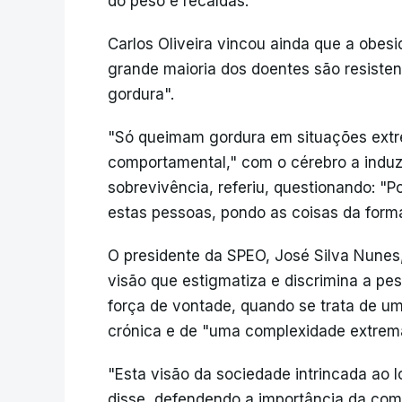
do peso e recaídas.
Carlos Oliveira vincou ainda que a obes
grande maioria dos doentes são resiste
gordura".
"Só queimam gordura em situações extre
comportamental," com o cérebro a induzi
sobrevivência, referiu, questionando: "
estas pessoas, pondo as coisas da for
O presidente da SPEO, José Silva Nunes
visão que estigmatiza e discrimina a pe
força de vontade, quando se trata de u
crónica e de "uma complexidade extrem
"Esta visão da sociedade intrincada ao 
disse, defendendo a importância da comu