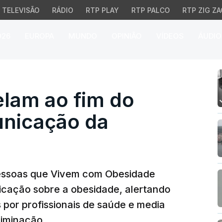
TELEVISÃO
RÁDIO
RTP PLAY
RTP PALCO
RTP ZIG ZA
026
EUROPA
MUNDO
OPINIÃO
VÍDEOS
ÁUDIO
lam ao fim do estigma 
elam ao fim do
unicação da
Pessoas que Vivem com Obesidade
ação sobre a obesidade, alertando
por profissionais de saúde e media
riminação.