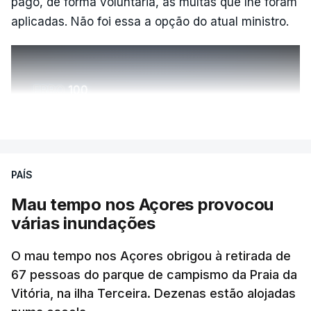
pago, de forma voluntária, as multas que lhe foram
aplicadas. Não foi essa a opção do atual ministro.
ERRO
100
ERROR ON HTML5 MEDIA ELEMENT
VER MAIS
ESTE CONTEÚDO ESTÁ NESTE
MOMENTO INDISPONÍVEL
PAÍS
Mau tempo nos Açores provocou
várias inundações
O mau tempo nos Açores obrigou à retirada de
67 pessoas do parque de campismo da Praia da
Vitória, na ilha Terceira. Dezenas estão alojadas