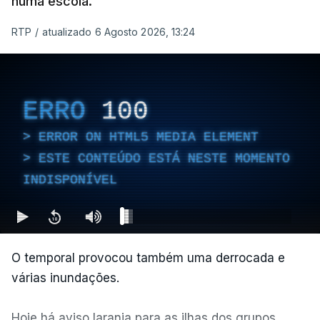
numa escola.
RTP
/
atualizado 6 Agosto 2026, 13:24
ERRO
100
ERROR ON HTML5 MEDIA ELEMENT
ESTE CONTEÚDO ESTÁ NESTE MOMENTO
INDISPONÍVEL
O temporal provocou também uma derrocada e
várias inundações.
Hoje há aviso laranja para as ilhas dos grupos