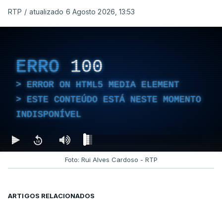
RTP
/
atualizado 6 Agosto 2026, 13:53
ERRO
100
ERROR ON HTML5 MEDIA ELEMENT
ESTE CONTEÚDO ESTÁ NESTE MOMENTO
INDISPONÍVEL
Foto: Rui Alves Cardoso - RTP
ARTIGOS RELACIONADOS