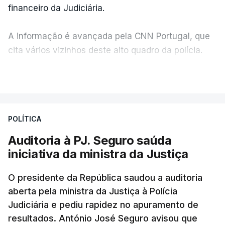
financeiro da Judiciária.
A informação é avançada pela CNN Portugal, que
cita vários vizinhos deste alto quadro da polícia.
VER MAIS
Foi o diretor financeiro, Álvaro Pires, que assumiu a
responsabilidade de sugerir as instalações da
Construbarcelos para acolher um atrelado
POLÍTICA
apreendido numa operação de droga.
Auditoria à PJ. Seguro saúda
iniciativa da ministra da Justiça
O presidente da República saudou a auditoria
aberta pela ministra da Justiça à Polícia
Judiciária e pediu rapidez no apuramento de
resultados. António José Seguro avisou que