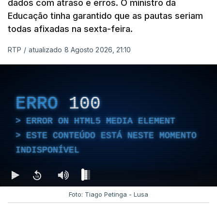
dados com atraso e erros. O ministro da
Educação tinha garantido que as pautas seriam
todas afixadas na sexta-feira.
RTP
/
atualizado 8 Agosto 2026, 21:10
ERRO
100
ERROR ON HTML5 MEDIA ELEMENT
ESTE CONTEÚDO ESTÁ NESTE MOMENTO
INDISPONÍVEL
Foto: Tiago Petinga - Lusa