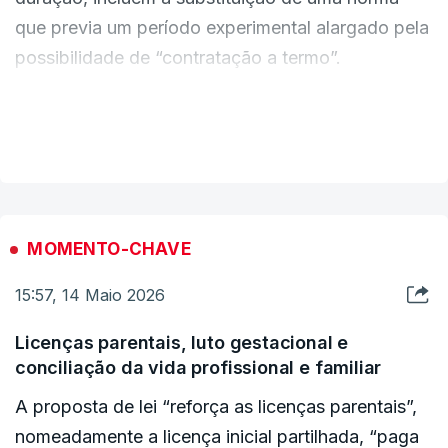
que previa um período experimental alargado pela
possibilidade de “contratação a termo”.
O objetivo é garantir o “contacto precoce com a
VER MAIS
realidade do trabalho”. Segundo a ministra, a
proposta prevê a simplificação e
desburocratização de contratação de jovens que
queriam trabalhar nas férias letivas.
MOMENTO-CHAVE
15:57, 14 Maio 2026
Há ainda previsão de que “os reformados possam
ser contratados a termo”, como “medida de
Licenças parentais, luto gestacional e
promoção do envelhecimento ativo”.
conciliação da vida profissional e familiar
A proposta de lei “reforça as licenças parentais”,
nomeadamente a licença inicial partilhada, “paga