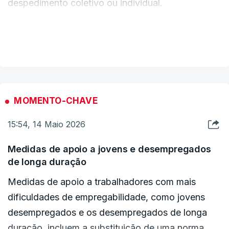
despedimento coletivo ou individual.
empresas. O valor da indemnização foi ainda
Esta proposta, segundo a ministra, “aposta numa
"majorado", passando a 45 e 60 dias, acrescenta.
“Há uma grande preocupação nesta proposta em
dinamização muito maior da contratação
VER MAIS
pagar melhor, ou neste caso, compensar o
coletiva”.
trabalhador em vários aspetos”, afirmou Maria do
Rosário Ramalho.
MOMENTO-CHAVE
15:54, 14 Maio 2026
Medidas de apoio a jovens e desempregados
de longa duração
Medidas de apoio a trabalhadores com mais
dificuldades de empregabilidade, como jovens
desempregados e os desempregados de longa
duração, incluem a substituição de uma norma