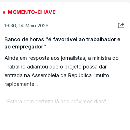
afirmou.
MOMENTO-CHAVE
"É isso que temos de inverter", sublinhou. "Não
16:36, 14 Maio 2026
podemos ter resultados diferentes se não
mudarmos o receituário".
Banco de horas "é favorável ao trabalhador e
ao empregador"
Ainda em resposta aos jornalistas, a ministra do
Trabalho adiantou que o projeto possa dar
entrada na Assembleia da República "muito
rapidamente".
"Estará com certeza lá nos próximos dias",
acrescentou.
VER MAIS
Em relação às férias, a governante vincou que o