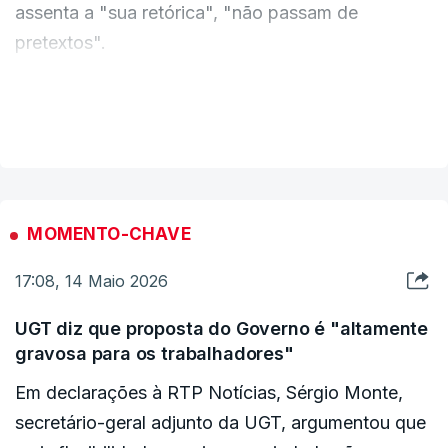
assenta a "sua retórica", "não passam de
pretextos".
VER MAIS
ERRO
100
ERROR ON HTML5 MEDIA ELEMENT
ESTE CONTEÚDO ESTÁ NESTE MOMENTO
MOMENTO-CHAVE
INDISPONÍVEL
17:08, 14 Maio 2026
UGT diz que proposta do Governo é "altamente
"A realidade não corresponde à ação concreta",
gravosa para os trabalhadores"
disse, acrescentando que muito do que é
Em declarações à RTP Notícias, Sérgio Monte,
proposto sobre a valorização dos salários "não é
secretário-geral adjunto da UGT, argumentou que
nada de novo" e depois não se concretiza junto