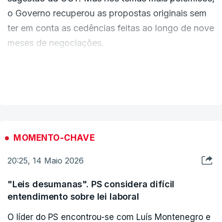
o Governo recuperou as propostas originais sem
ter em conta as cedências feitas ao longo de nove
meses de negociações.
Para contratos a prazo, o Governo quer subir a
VER MAIS
duração máxima de dois para três anos.
O Executivo recuperou também a versão
original de desbloquear o recurso ao
outsourcing para qualquer área da empresa e
MOMENTO-CHAVE
sem o impedimento de o fazer até um ano após
20:25, 14 Maio 2026
um despedimento coletivo.
Mantém-se também a reintrodução do banco
"Leis desumanas". PS considera difícil
de horas individual que tinha acabado em 2019,
entendimento sobre lei laboral
e que permite que o trabalhador faça duas
O líder do PS encontrou-se com Luís Montenegro e
horas a mais por dia e as possa gozar mais