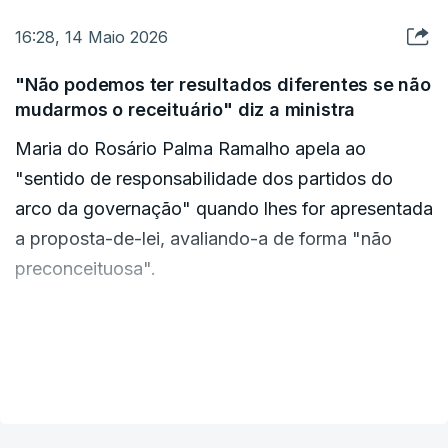
alterações durante o debate parlamentar.
16:28, 14 Maio 2026
"O governo está absolutamente confiante, isso
"Não podemos ter resultados diferentes se não
não belisca em nada as relações institucionais
mudarmos o receituário" diz a ministra
muito cordiais que tem com o senhor presidente
Maria do Rosário Palma Ramalho apela ao
da República", declarou ainda.
"sentido de responsabilidade dos partidos do
arco da governação" quando lhes for apresentada
a proposta-de-lei, avaliando-a de forma "não
preconceituosa".
"Espero que o façam, porque foi a legislação que
tivemos até aqui que nos trouxe ao nível que
VER MAIS
estamos, de baixos salários, baixa produtividade,
probreza inclusivamente nos trabalhadores",