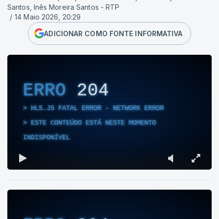
Santos, Inês Moreira Santos - RTP
/
14 Maio 2026, 20:29
ADICIONAR COMO FONTE INFORMATIVA
ERRO
204
HLS.JS FATAL ERROR - NETWORK ERROR
ESTE CONTEÚDO ESTÁ NESTE MOMENTO
INDISPONÍVEL