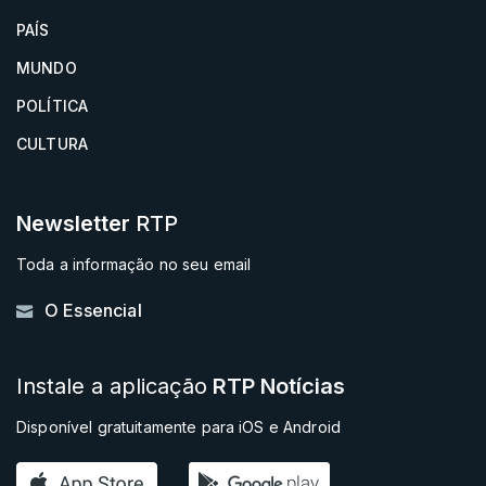
Segundo anunciou a ministra do Trabalho, o
PAÍS
Executivo vai submeter uma proposta de lei ao
MUNDO
parlamento baseada no anteprojeto inicial e com
POLÍTICA
os "contributos que considera úteis e que retirou
CULTURA
deste processo".
Newsletter
RTP
Toda a informação no seu email
O Essencial
Instale a aplicação
RTP Notícias
Disponível gratuitamente para iOS e Android