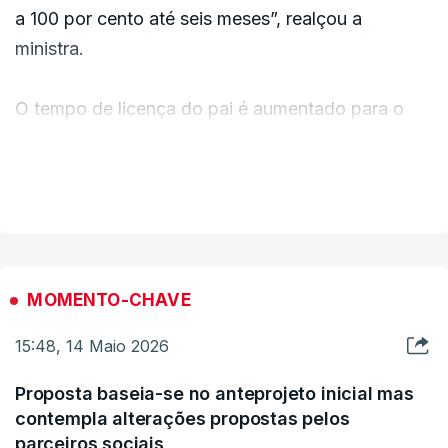
a 100 por cento até seis meses”, realçou a
ministra.
O tempo de licença do pai é aumentado para o
dobro e este passa a beneficiar de três dias de
falta justificada por luto gestacional.
VER MAIS
É ainda garantido que toda a licença por
interrupção de gravidez beneficia sempre de 14 a
30 dias.
MOMENTO-CHAVE
15:48, 14 Maio 2026
“Em geral, esta proposta de lei também aposta
numa maior conciliação entre a vida profissional e
Proposta baseia-se no anteprojeto inicial mas
familiar”, afirmou Rosário Palma Ramalho.
contempla alterações propostas pelos
parceiros sociais