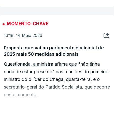
que ficou na proposta aprovada é igual ao
anteprojeto inicial. O trabalhador pode juntar dois
dias às suas férias para prolongar a ausência do
MOMENTO-CHAVE
trabalho.
16:18, 14 Maio 2026
No entanto, estes dias contam como falta
Proposta que vai ao parlamento é a inicial de
justificada e não como férias, apontou.
2025 mais 50 medidas adicionais
Questionada, a ministra afirma que "não tinha
Sobre a formação profissional, Maria Rosário
nada de estar presente" nas reuniões do primeiro-
Palma Ramalho afirma que se chegou a uma
ministro do o líder do Chega, quarta-feira, e o
"solução intermédia" em relação ao que foi
secretário-geral do Partido Socialista, que decorre
proposto no anteprojeto.
neste momento.
Para as pequenas empresas as exigências de
Maria do Rosário Palma Ramalho sublinha ainda
formação foram reduzidas de 40 horas por ano