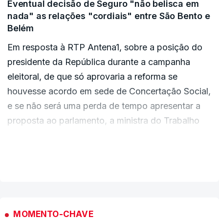
Eventual decisão de Seguro "não belisca em
"mantém muito do que estava no projeto inicial".
o fim deste pacote laboral", afirmou ainda.
nada" as relações "cordiais" entre São Bento e
Belém
"É uma proposta altamente gravosa para os
A Intersindical marcou um dia de greve para 3 de
Em resposta à RTP Antena1, sobre a posição do
trabalhadores", concluiu.
junho e Tiago Oliveira apelou à participação dos
presidente da República durante a campanha
trabalhadores contra a reforma.
eleitoral, de que só aprovaria a reforma se
houvesse acordo em sede de Concertação Social,
e se não será uma perda de tempo apresentar a
proposta ao parlamento, a ministra do Trabalho
sublinhou que "o senhor presidente da República
terá de tomar as suas decisões (...) perante o
VER MAIS
texto que lhe chegar".
Acrescentou que o processo "está a meio
caminho" e a reforma poderá ainda sofrer mais
MOMENTO-CHAVE