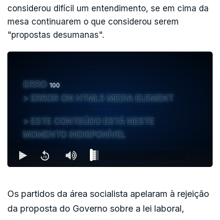
considerou difícil um entendimento, se em cima da
tarde.
mesa continuarem o que considerou serem
Quanto à não reintegração de trabalhadores
"propostas desumanas".
despedidos de forma ilícita, a proposta do
governo é que essa possibilidade seja aplicada
a todas as empresas. Atualmente é apenas para
ERRO
100
empresas até dez trabalhadores.
ERROR ON HTML5 MEDIA ELEMENT
A ministra do Trabalho disse que, a respeito das
alterações da reforma laboral, o jogo ainda vai a
ESTE CONTEÚDO ESTÁ NESTE
meio. Mostrou-se otimista numa viabilização
MOMENTO INDISPONÍVEL
pelo Parlamento.
Os partidos da área socialista apelaram à rejeição
da proposta do Governo sobre a lei laboral,