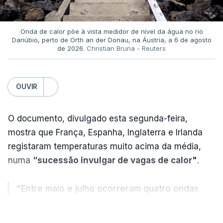
Onda de calor põe à vista medidor de nível da água no rio
Danúbio, perto de Orth an der Donau, na Áustria, a 6 de agosto
de 2026.
Christian Bruna - Reuters
OUVIR
O documento, divulgado esta segunda-feira,
mostra que França, Espanha, Inglaterra e Irlanda
registaram temperaturas muito acima da média,
numa
“sucessão invulgar de vagas de calor"
.
"Entre maio e julho ocorreram quatro ondas
de calor, sendo a terceira e a quarta
VER MAIS
registadas em julho”.