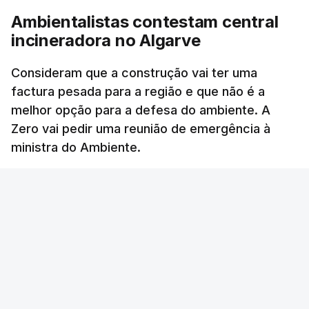
Ambientalistas contestam central
• Mais calor seca os solos;
incineradora no Algarve
• Solos mais secos aumentam ainda mais a
temperatura;
Consideram que a construção vai ter uma
• Temperaturas mais altas favorecem incêndios;
factura pesada para a região e que não é a
• Incêndios libertam mais calor e degradam a
melhor opção para a defesa do ambiente. A
vegetação.
Zero vai pedir uma reunião de emergência à
ministra do Ambiente.
A diretora do Serviço de Monitorização
RTP
/
9 Agosto 2026, 21:14
Atmosférica de Copernicus, Laurence Rouil, explica
que "as
alterações climáticas estão a provocar
cada vez mais condições quentes e secas
que
favorecem grandes incêndios florestais de alta
ERRO
100
intensidade no sul da Europa”.
ERROR ON HTML5 MEDIA ELEMENT
ESTE CONTEÚDO ESTÁ NESTE MOMENTO
Ora, “
incêndios maiores produzem mais fumo