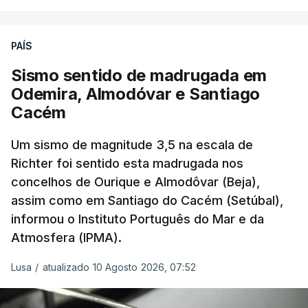
Enquanto os termómetros iam registando
PAÍS
temperaturas recorde, também a
chuva não
ajudou
.
Sismo sentido de madrugada em
Odemira, Almodóvar e Santiago
Pelo contrário, a precipitação manteve-se
muito
Cacém
abaixo do normal
e, em vários países, os solos
Um sismo de magnitude 3,5 na escala de
perderam grande parte da humidade.
Richter foi sentido esta madrugada nos
concelhos de Ourique e Almodôvar (Beja),
Houve também uma “
diminuição significativa de
assim como em Santiago do Cacém (Setúbal),
caudais de rios
, incluindo rios como o Sena, o
informou o Instituto Português do Mar e da
Reno e o Danúbio” que teve
impacto no
Atmosfera (IPMA).
abastecimento de água
, irrigação e na produção
de energia em vários países.
Lusa
/
atualizado 10 Agosto 2026, 07:52
De acordo com o Serviço de Mudanças Climáticas