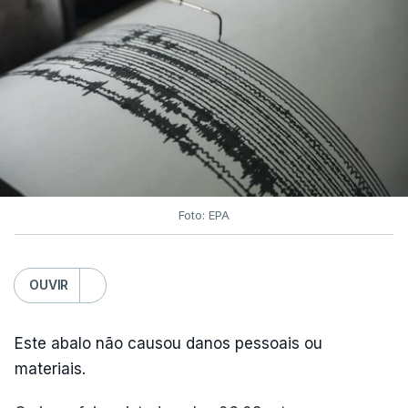
Copernicus
, implementado pelo Centro Europeu de
Previsões Meteorológicas de Médio Prazo,
julho
também registou a maior temperatura da
superfície do mar
de sempre, neste mês, nos
oceanos extrapolares.
Aliás, em toda a Europa os recordes ao longo do
Atlântico e do Mediterrâneo ocidental foram
Foto: EPA
associados a
ondas de calor marinhas fortes ou
severas
e generalizadas.
OUVIR
Em julho, a temperatura da superfície do mar
atingiu 20,96°C. O anterior recorde tinha sido
Este abalo não causou danos pessoais ou
estabelecido em julho de 2023, com 20,89°C.
materiais.