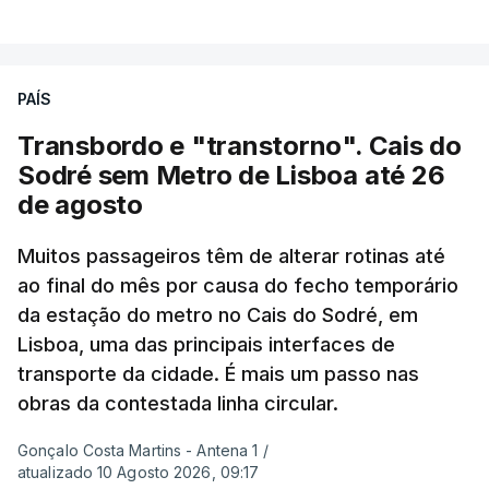
VER MAIS
junho-julho mais quente já registado
,
e julho
apresentou a terceira e a quarta ondas de calor
desde maio, marcando uma sequência
PAÍS
excecional de calor extremo neste verão.
Transbordo e "transtorno". Cais do
Embora estas tenham sido menos intensas do que
Sodré sem Metro de Lisboa até 26
as ondas de calor de junho, a sequência geral de
de agosto
ondas de calor desde maio permanece excecional
para a região.
Muitos passageiros têm de alterar rotinas até
ao final do mês por causa do fecho temporário
da estação do metro no Cais do Sodré, em
São os dados do mais recente relatório do
Lisboa, uma das principais interfaces de
Copernicus, o sistema de Observação da Terra
transporte da cidade. É mais um passo nas
do programa espacial da União Europeia.
obras da contestada linha circular.
Samantha Burgess, Líder Estratégica para o Clima
Gonçalo Costa Martins - Antena 1
/
no Centro Europeu de Previsões Meteorológicas de
atualizado 10 Agosto 2026, 09:17