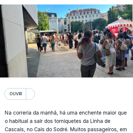
Médio Prazo, reforça que "julho de 2026 foi o
terceiro mês consecutivo de calor excecional na
Europa Ocidental, elevando a temperatura
combinada de junho e julho a um novo recorde
para a região”.
OUVIR
Na correria da manhã, há uma enchente maior que
o habitual a sair dos torniquetes da Linha de
Cascais, no Cais do Sodré. Muitos passageiros, em