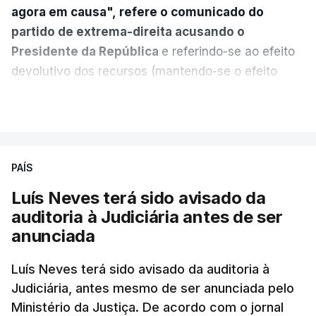
agora em causa", refere o comunicado do
partido de extrema-direita acusando o
Presidente da República
e referindo-se ao efeito
devolutivo dos recursos (mantendo-se o efeito
suspensivo) e o aumento do prazo para detenção
VER MAIS
em centro de acolhimento temporário.
Chega refere ainda que Seguro tem reservas
PAÍS
quanto à possibilidade de expulsar do país
cidadãos adultos em situação ilegal, se
Luís Neves terá sido avisado da
tiverem filhos menores.
auditoria à Judiciária antes de ser
anunciada
“Com esta acção de Seguro, sendo atingido o
prazo de 60 dias, os imigrantes terão que ser
Luís Neves terá sido avisado da auditoria à
Judiciária, antes mesmo de ser anunciada pelo
libertados,
ainda que os seus pedidos de asilo
Ministério da Justiça. De acordo com o jornal
tenham sido rejeitados pelas autoridades