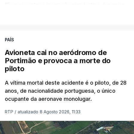
"Eu sou contra a imigração clandestina, é preciso
combater ferozmente a imigração ilegal,
VER MAIS
precisamos de regular a nossa imigração e
precisamos de defender as nossas fronteiras e
nada disto é incompatível com tratarmos com
PAÍS
dignidade as pessoas, designadamente menores e
Avioneta cai no aeródromo de
crianças", acrescentou.
Portimão e provoca a morte do
piloto
António José Seguro mostrou dúvidas sobre se é
garantido o superior interesse da criança.
A vítima mortal deste acidente é o piloto, de 28
anos, de nacionalidade portuguesa, o único
ocupante da aeronave monolugar.
ERRO
100
RTP
/
atualizado 8 Agosto 2026, 11:33
ERROR ON HTML5 MEDIA ELEMENT
ESTE CONTEÚDO ESTÁ NESTE