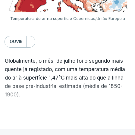
que aguardam a divulgação.
Temperatura do ar na superfície
Copernicus,União Europeia
Os resultados chegaram a ser enviados à escola
depois da meia-noite desta segunda-feira, mais
concretamente à 0h47, no entanto, ao início da
OUVIR
manhã a afixação ainda não tinha sido feita.
Globalmente, o mês de julho foi o segundo mais
quente já registado, com uma temperatura média
ERRO
100
do ar à superfície 1,47°C mais alta do que a linha
ERROR ON HTML5 MEDIA ELEMENT
de base pré-industrial estimada (média de 1850-
1900).
ESTE CONTEÚDO ESTÁ NESTE
MOMENTO INDISPONÍVEL
A Europa Ocidental vivenciou o período de
VER MAIS
junho-julho mais quente já registado
,
e julho
apresentou a terceira e a quarta ondas de calor