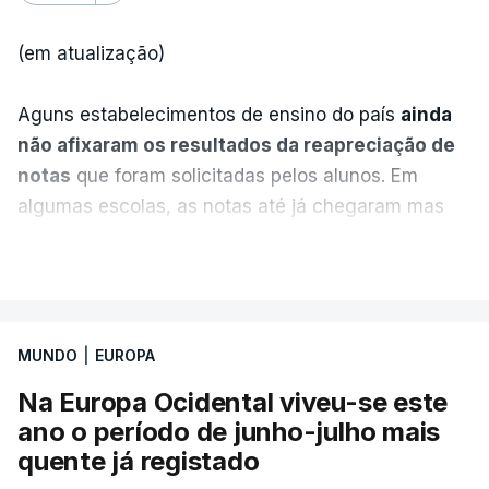
(em atualização)
Aguns estabelecimentos de ensino do país
ainda
não afixaram os resultados da reapreciação de
notas
que foram solicitadas pelos alunos. Em
algumas escolas, as notas até já chegaram mas
alguns erros estão a atrasar a afixação das notas.
VER MAIS
Uma das escolas é o Liceu Camões, em Lisboa.
Uma equipa de reportagem da RTP confirmou que
MUNDO
|
EUROPA
tinha chegado o resultado de
14 reapreciações de
exames, mas ainda não tinham sido afixados.
Na Europa Ocidental viveu-se este
ano o período de junho-julho mais
Alguns encarregados de educação e alunos foram
quente já registado
até à escola para ver o resultado mas ainda não