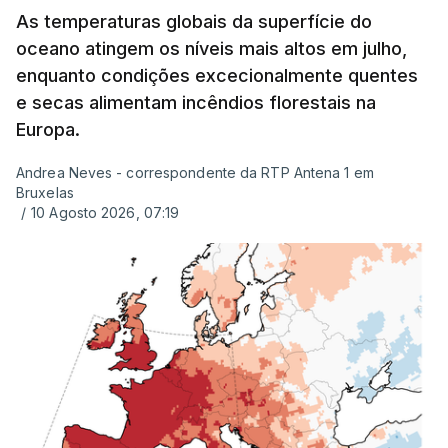
tinha sido divulgado. Alguns pais apontam
As temperaturas globais da superfície do
oceano atingem os níveis mais altos em julho,
incorreções e aguardam a atualização na
enquanto condições excecionalmente quentes
plataforma Inovar.
e secas alimentam incêndios florestais na
Europa.
Andrea Neves - correspondente da RTP Antena 1 em
ERRO
100
Bruxelas
ERROR ON HTML5 MEDIA ELEMENT
/
10 Agosto 2026, 07:19
ESTE CONTEÚDO ESTÁ NESTE
MOMENTO INDISPONÍVEL
Já a norte, na Escola Secundária de Rio Tinto, uma
outra equipa de reportagem confirmou que
há
mais de 100 pedidos de reapreciação de notas