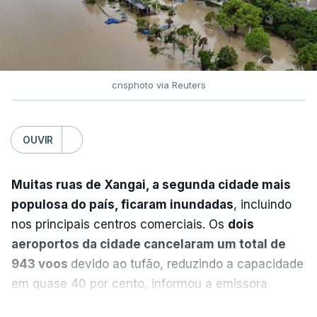
Europa Ocidental, elevando a temperatura
reenviada à escola neste domingo publicada logo
combinada de junho e julho a um novo recorde
de seguida.
para a região”.
cnsphoto via Reuters
ERRO
100
ERROR ON HTML5 MEDIA ELEMENT
OUVIR
ESTE CONTEÚDO ESTÁ NESTE
MOMENTO INDISPONÍVEL
Muitas ruas de Xangai, a segunda cidade mais
populosa do país, ficaram inundadas
, incluindo
nos principais centros comerciais. Os
dois
A nível nacional, são mais de 20 mil pedidos que
aeroportos da cidade cancelaram um total de
deviam ter sido afixados na sexta-feira.
943 voos
devido ao tufão, reduzindo a capacidade
em quase 40 por cento, informou a emissora
O Ministério da Educação explicou na altura que
estatal CCTV.