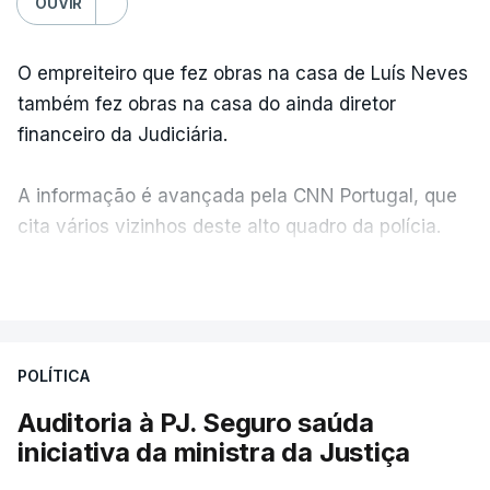
OUVIR
O empreiteiro que fez obras na casa de Luís Neves
também fez obras na casa do ainda diretor
financeiro da Judiciária.
A informação é avançada pela CNN Portugal, que
cita vários vizinhos deste alto quadro da polícia.
VER MAIS
Foi o diretor financeiro, Álvaro Pires, que assumiu a
responsabilidade de sugerir as instalações da
Construbarcelos para acolher um atrelado
POLÍTICA
apreendido numa operação de droga.
Auditoria à PJ. Seguro saúda
iniciativa da ministra da Justiça