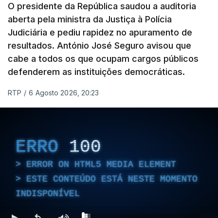
O presidente da República saudou a auditoria
aberta pela ministra da Justiça à Polícia
Judiciária e pediu rapidez no apuramento de
resultados. António José Seguro avisou que
cabe a todos os que ocupam cargos públicos
defenderem as instituições democráticas.
RTP
/
6 Agosto 2026, 20:23
ERRO
100
ERROR ON HTML5 MEDIA ELEMENT
ESTE CONTEÚDO ESTÁ NESTE MOMENTO
INDISPONÍVEL