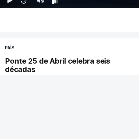
PAÍS
Ponte 25 de Abril celebra seis
décadas
A Ponte 25 de Abril foi inaugurada precisamente
há 60 anos. Foi emblema do Estado Novo e teve
o nome do ditador. São seis décadas em
períodos diferentes da história do país.
RTP
/
atualizado 6 Agosto 2026, 13:53