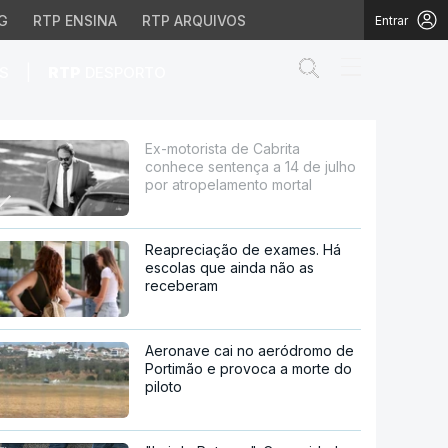
G
RTP ENSINA
RTP ARQUIVOS
Entrar
Abrir campo de
|
S
RTP
DESPORTO
 a 14 de julho por atro
Ex-motorista de Cabrita
conhece sentença a 14 de julho
por atropelamento mortal
Reapreciação de exames. Há
escolas que ainda não as
receberam
Aeronave cai no aeródromo de
Portimão e provoca a morte do
piloto