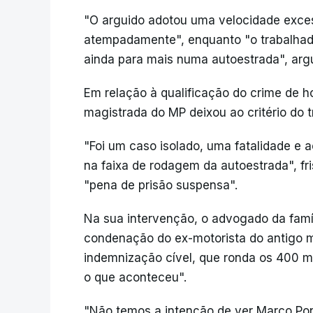
"O arguido adotou uma velocidade exces
atempadamente", enquanto "o trabalhado
ainda para mais numa autoestrada", ar
Em relação à qualificação do crime de h
magistrada do MP deixou ao critério do tr
"Foi um caso isolado, uma fatalidade e 
na faixa de rodagem da autoestrada", f
"pena de prisão suspensa".
Na sua intervenção, o advogado da famí
condenação do ex-motorista do antigo m
indemnização cível, que ronda os 400 mi
o que aconteceu".
"Não temos a intenção de ver Marco Pont