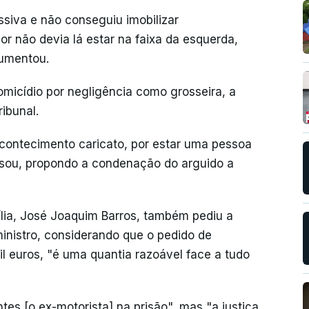
siva e não conseguiu imobilizar
r não devia lá estar na faixa da esquerda,
gumentou.
omicídio por negligência como grosseira, a
ibunal.
acontecimento caricato, por estar uma pessoa
risou, propondo a condenação do arguido a
lia, José Joaquim Barros, também pediu a
inistro, considerando que o pedido de
l euros, "é uma quantia razoável face a tudo
es [o ex-motorista] na prisão", mas "a justiça