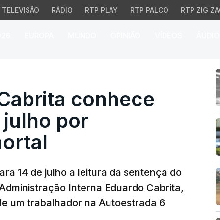
TELEVISÃO
RÁDIO
RTP PLAY
RTP PALCO
RTP ZIG ZA
026
EUROPA
MUNDO
OPINIÃO
VÍDEOS
ÁUDIO
brita conhece sentença
 Cabrita conhece
 julho por
ortal
ra 14 de julho a leitura da sentença do
 Administração Interna Eduardo Cabrita,
de um trabalhador na Autoestrada 6