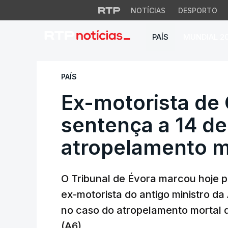
NOTÍCIAS
DESPORTO
PAÍS
MUNDIAL 2
Ex-motorista de Ca
PAÍS
Ex-motorista de
sentença a 14 de
atropelamento m
O Tribunal de Évora marcou hoje pa
ex-motorista do antigo ministro da
no caso do atropelamento mortal 
(A6).