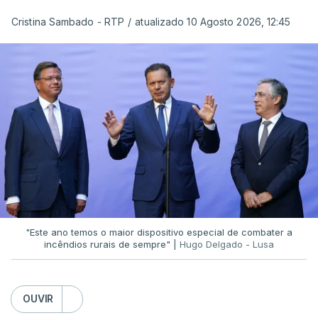
Cristina Sambado - RTP
/
atualizado 10 Agosto 2026, 12:45
O diretor da PJ aproveitou ainda para apelar à
serenidade interna e externa
da instituição e diz
que só a investigação vai permitir apurar se houve
ou não imprudências.
Já a ministra da Justiça, em reação à auditoria
feita à Polícia Judiciária, disse que a ação pautou-
se por um único objetivo:
"proteger a PJ e
defender as instituições"
.
"Este ano temos o maior dispositivo especial de combater a
incêndios rurais de sempre" |
Hugo Delgado - Lusa
ERRO
100
OUVIR
ERROR ON HTML5 MEDIA ELEMENT