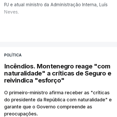
PJ e atual ministro da Administração Interna, Luís
Neves.
Carlos Cabreiro diz que a imagem da PJ não sai
VER MAIS
manchada porque
"é uma instituição com provas
dadas, com 81 anos de história e com cerca de
cinco mil trabalhadores, que, apesar de tudo e
POLÍTICA
das notícias que são dadas diariamente,
continuam a trabalhar"
.
Incêndios. Montenegro reage "com
naturalidade" a críticas de Seguro e
reivindica "esforço"
ERRO
100
O primeiro-ministro afirma receber as "críticas
ERROR ON HTML5 MEDIA ELEMENT
do presidente da República com naturalidade" e
garante que o Governo compreende as
ESTE CONTEÚDO ESTÁ NESTE
preocupações.
MOMENTO INDISPONÍVEL