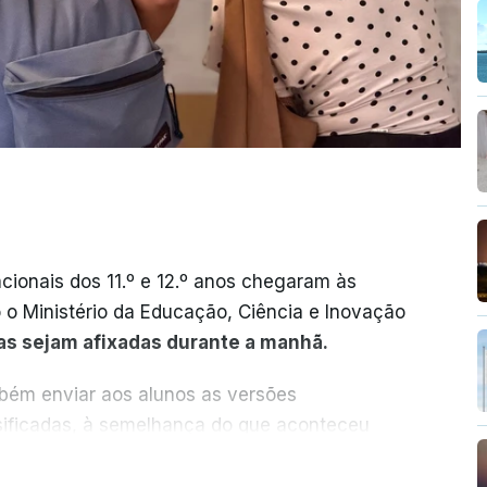
cionais dos 11.º e 12.º anos chegaram às
o o Ministério da Educação, Ciência e Inovação
as sejam afixadas durante a manhã.
mbém enviar aos alunos as versões
ssificadas, à semelhança do que aconteceu
ER MAIS