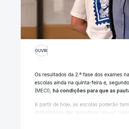
OUVIR
Os resultados da 2.ª fase dos exames na
escolas ainda na quinta-feira e, segund
(MECI),
há condições para que as paut
A partir de hoje, as escolas poderão ta
digitalizadas das respetivas provas cla
durante a 1.ª fase.
V