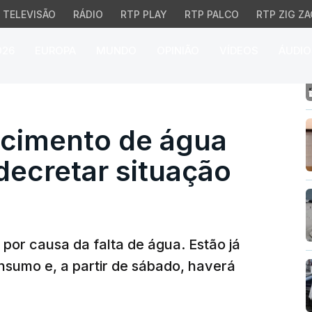
TELEVISÃO
RÁDIO
RTP PLAY
RTP PALCO
RTP ZIG ZA
026
EUROPA
MUNDO
OPINIÃO
VÍDEOS
ÁUDIO
mento de água levam Al
ecimento de água
decretar situação
por causa da falta de água. Estão já
nsumo e, a partir de sábado, haverá