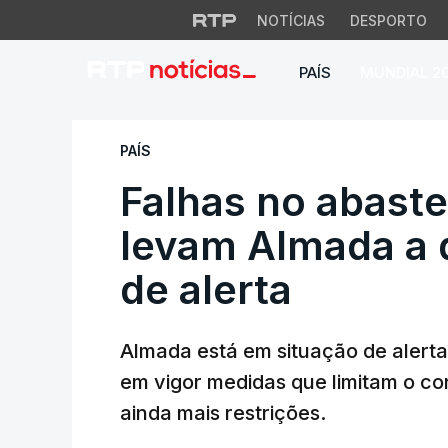
NOTÍCIAS
DESPORTO
PAÍS
MUNDIAL 2
Falhas no abasteci
PAÍS
Falhas no abast
levam Almada a 
de alerta
Almada está em situação de alerta 
em vigor medidas que limitam o co
ainda mais restrições.