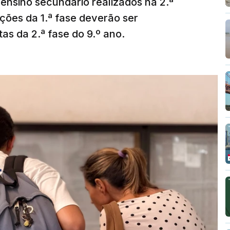
ensino secundário realizados na 2.ª
ções da 1.ª fase deverão ser
as da 2.ª fase do 9.º ano.