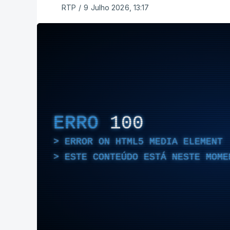
RTP
/
9 Julho 2026, 13:17
ERRO
100
ERROR ON HTML5 MEDIA ELEMENT
ESTE CONTEÚDO ESTÁ NESTE MOME