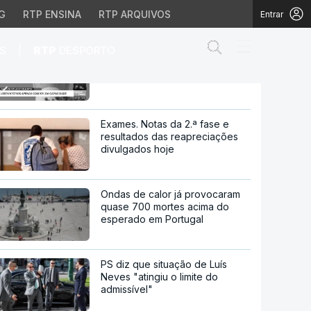
G
RTP ENSINA
RTP ARQUIVOS
Entrar
Abrir campo de
|
S
RTP
DESPORTO
Falhas no abastecimento de
água levam Almada a decretar
situação de alerta
mada a decretar situaç
Exames. Notas da 2.ª fase e
resultados das reapreciações
divulgados hoje
Ondas de calor já provocaram
quase 700 mortes acima do
esperado em Portugal
PS diz que situação de Luís
Neves "atingiu o limite do
admissível"