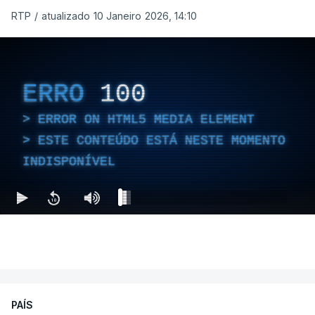
RTP
/
atualizado 10 Janeiro 2026, 14:10
ERRO
100
ERROR ON HTML5 MEDIA ELEMENT
ESTE CONTEÚDO ESTÁ NESTE MOMENTO
INDISPONÍVEL
PAÍS