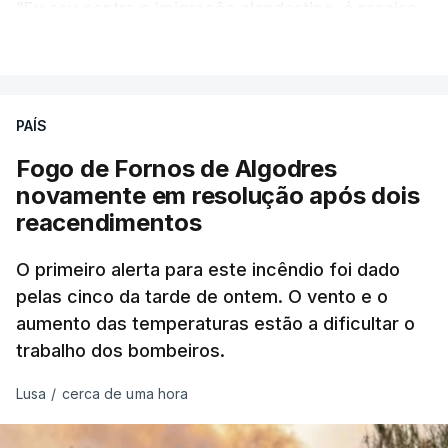
"Eu sou contra a imigração clandestina, é preciso
combater ferozmente a imigração ilegal,
VER MAIS
precisamos de regular a nossa imigração e
precisamos de defender as nossas fronteiras e
nada disto é incompatível com tratarmos com
PAÍS
dignidade as pessoas, designadamente menores e
Fogo de Fornos de Algodres
crianças", acrescentou.
novamente em resolução após dois
reacendimentos
António José Seguro mostrou dúvidas sobre se é
garantido o superior interesse da criança.
O primeiro alerta para este incêndio foi dado
pelas cinco da tarde de ontem. O vento e o
aumento das temperaturas estão a dificultar o
trabalho dos bombeiros.
ERRO
100
ERROR ON HTML5 MEDIA ELEMENT
Lusa
/
cerca de uma hora
ESTE CONTEÚDO ESTÁ NESTE