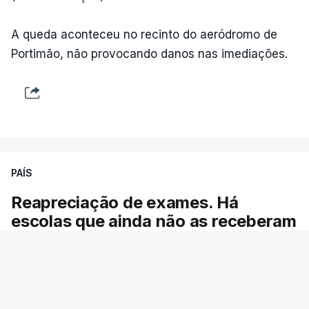
ARTIGOS RELACIONADOS
A queda aconteceu no recinto do aeródromo de
Portimão, não provocando danos nas imediações.
"Lei do Retorno".
Comunidades estrangeiras
em Portugal apoiam decisão
de Seguro
atualizado 8 Agosto 2026, 13:36
"Lei do Retorno". Chega
PAÍS
considera envio para TC do
diploma "tipo de atos
Reapreciação de exames. Há
políticos irresponsáveis"
escolas que ainda não as receberam
8 Agosto 2026, 10:04
O ministro da Educação garante que se
cumpriram os prazos para a entrega das pautas
Presidente envia para o
Tribunal Constitucional
com os resultados das reapreciações da
decreto sobre concessão