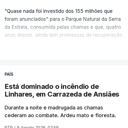
"Quase nada foi investido dos 155 milhões que
foram anunciados" para o Parque Natural da Serra
da Estrela, consumida pelas chamas e que, quatro
anos depois, ainda tem promessas de recuperação
por cumprir.
VER MAIS
ERRO
100
PAÍS
ERROR ON HTML5 MEDIA ELEMENT
Está dominado o incêndio de
Linhares, em Carrazeda de Ansiães
ESTE CONTEÚDO ESTÁ NESTE
MOMENTO INDISPONÍVEL
Durante a noite e madrugada as chamas
cederam ao combate. Ardeu mato e floresta.
RTP
/
9 Agosto 2026, 07:59