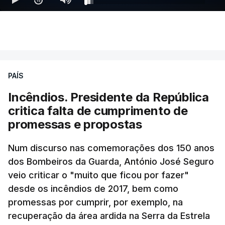
Ao mesmo tempo é também divulgada a realização
de um encontro entre o presidente Masoud
Pezeshkian e o ayatollah Khamenei que,
PAÍS
assinalando o início do terceiro ano de Pezeshkian
à frente do governo, teve na agenda o conflito
Incêndios. Presidente da República
armado com os Estados Unidos e Israel, além das
critica falta de cumprimento de
questões económicas de um país em guerra que
promessas e propostas
se confronta agora com uma inflação de 88%.
Num discurso nas comemorações dos 150 anos
De acordo com a informação oficial, que não indica
dos Bombeiros da Guarda, António José Seguro
onde ou quando decorreu a reunião, Khamenei e
veio criticar o "muito que ficou por fazer"
Pezeshkian discutiram ainda formas de garantir
desde os incêndios de 2017, bem como
recursos e gerir as despesas "em riais, divisas e
promessas por cumprir, por exemplo, na
energia", bem como sobre a cooperação
recuperação da área ardida na Serra da Estrela