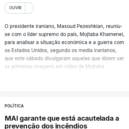
OUVIR
O presidente iraniano, Masoud Pezeshkian, reuniu-
se com o líder supremo do país, Mojtaba Khamenei,
para analisar a situação económica e a guerra com
os Estados Unidos, segundo os media iranianos,
que este sábado divulgaram aquelas que dizem ser
as primeiras imagens em vídeo de Mojtaba
Khamenei desde o início da guerra.
VER MAIS
O vídeo de 12 segundos, sem aúdio, data ou local
de gravação, foi colocado pela agência de notícias
Mehr na rede social Telegram, como aquilo que
POLÍTICA
pode ser considerada uma resposta à imprensa
MAI garante que está acautelada a
israelita, que nos últimos tempos vem dando conta
prevenção dos incêndios
de que o líder supremo iraniano estará em estado