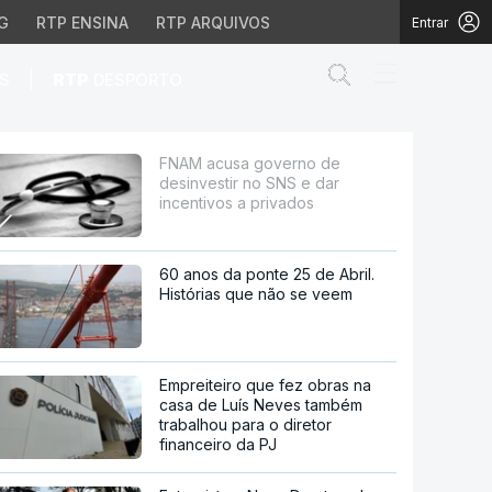
G
RTP ENSINA
RTP ARQUIVOS
Entrar
Abrir campo de
|
S
RTP
DESPORTO
 e dar incentivos a pr
FNAM acusa governo de
desinvestir no SNS e dar
incentivos a privados
60 anos da ponte 25 de Abril.
Histórias que não se veem
Empreiteiro que fez obras na
casa de Luís Neves também
trabalhou para o diretor
financeiro da PJ