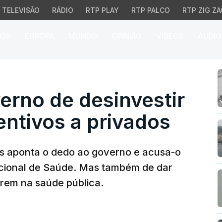
TELEVISÃO
RÁDIO
RTP PLAY
RTP PALCO
RTP ZIG ZA
026
EUROPA
MUNDO
OPINIÃO
VÍDEOS
ÁUDIO
o de desinvestir no SNS
rno de desinvestir
entivos a privados
s aponta o dedo ao governo e acusa-o
cional de Saúde. Mas também de dar
arem na saúde pública.