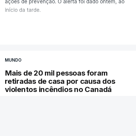
ações de prevenção. O alerta foi dado ontem, ao
início da tarde.
Mais de 20 mil pessoas foram retiradas de casa
VER MAIS
por causa dos violentos incêndios no Canadá
MUNDO
Mais de 20 mil pessoas foram
retiradas de casa por causa dos
violentos incêndios no Canadá
Milhares de pessoas têm ordem de evacuação.
O governo da província declarou o estado de
emergência por causa de dezenas de incêndios
florestais que estão descontrolados.