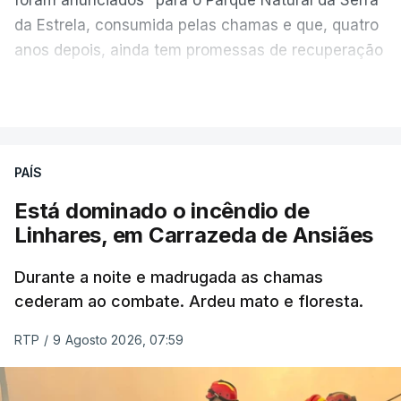
da Estrela, consumida pelas chamas e que, quatro
anos depois, ainda tem promessas de recuperação
por cumprir.
VER MAIS
ERRO
100
PAÍS
ERROR ON HTML5 MEDIA ELEMENT
Está dominado o incêndio de
Linhares, em Carrazeda de Ansiães
ESTE CONTEÚDO ESTÁ NESTE
MOMENTO INDISPONÍVEL
Durante a noite e madrugada as chamas
cederam ao combate. Ardeu mato e floresta.
RTP
/
9 Agosto 2026, 07:59