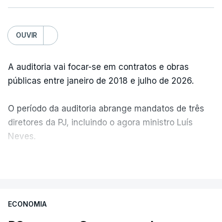
OUVIR
A auditoria vai focar-se em contratos e obras
públicas entre janeiro de 2018 e julho de 2026.
O período da auditoria abrange mandatos de três
diretores da PJ, incluindo o agora ministro Luís
Neves.
VER MAIS
A Judiciária confirma que foi o atual diretor quem
sugeriu esta auditoria e que a ministra concordou.
ECONOMIA
Não há prazos fixados para a conclusão desta
avaliação à Polícia Judiciária.