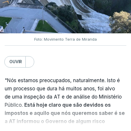
Neves. Ministro nega
favorecimento a construtora
DST
7 Agosto 2026, 20:28
Foto: Movimento Terra de Miranda
Partidos criticam silêncio de
Luís Montenegro nas
polémicas com Luís Neves
OUVIR
atualizado 7 Agosto 2026, 21:04
"Nós estamos preocupados, naturalmente. Isto é
Diretor financeiro da PJ
um processo que dura há muitos anos, foi alvo
nega que Construbarcelos
tenha feito obras na casa
de uma inspeção da AT e de análise do Ministério
onde vive
Público.
Está hoje claro que são devidos os
atualizado 7 Agosto 2026, 15:56
impostos e aquilo que nós queremos saber é se
a AT informou o Governo de algum risco
Auditoria à PJ foi pedida por
caducidade
", disse, em declarações à Lusa, o