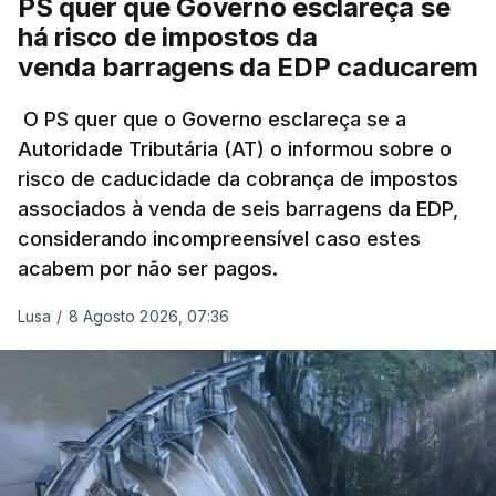
PS quer que Governo esclareça se
há risco de impostos da
Do início da polémica com a revelação de obras a
venda barragens da EDP caducarem
título pessoal, numa propriedade no Alentejo, feitas
pelo mesmo empreiteiro contratado 17 vezes para
O PS quer que o Governo esclareça se a
Autoridade Tributária (AT) o informou sobre o
obras na Polícia Judiciária (PJ) até aos últimos dias,
risco de caducidade da cobrança de impostos
em que até do Governo surgiram ordens para mais
associados à venda de seis barragens da EDP,
inquéritos e averiguações aos seus mandatos à
considerando incompreensível caso estes
frente da polícia criminal, Luís Neves está há
acabem por não ser pagos.
praticamente um mês sem sair do topo das
notícias.
Lusa
/
8 Agosto 2026, 07:36
ARTIGOS RELACIONADOS
Nova polémica com Luís