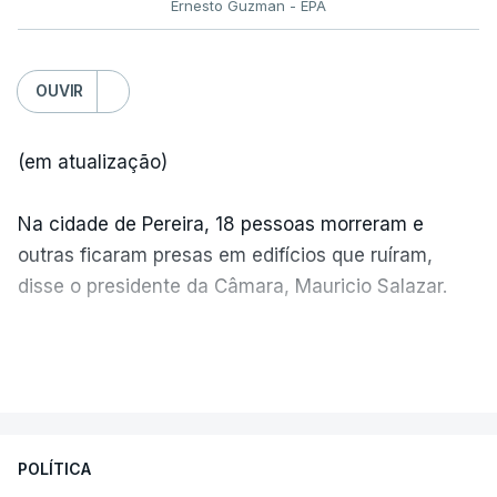
Ernesto Guzman - EPA
OUVIR
(em atualização)
Na cidade de Pereira, 18 pessoas morreram e
outras ficaram presas em edifícios que ruíram,
disse o presidente da Câmara, Mauricio Salazar.
Em Manizales, outras duas pessoas morreram,
VER MAIS
segundo o presidente da Câmara, Jorge Eduardo
Rojas.
POLÍTICA
"A situação é crítica",
disse Mauricio Salazar em