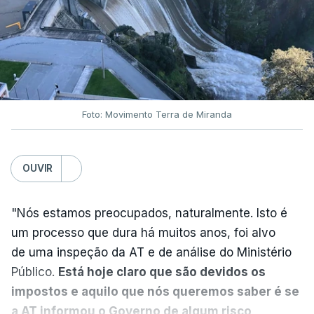
Nova polémica com Luís
Neves. Ministro nega
favorecimento a construtora
DST
7 Agosto 2026, 20:28
Foto: Movimento Terra de Miranda
Partidos criticam silêncio de
Luís Montenegro nas
polémicas com Luís Neves
OUVIR
atualizado 7 Agosto 2026, 21:04
"Nós estamos preocupados, naturalmente. Isto é
Diretor financeiro da PJ
um processo que dura há muitos anos, foi alvo
nega que Construbarcelos
tenha feito obras na casa
de uma inspeção da AT e de análise do Ministério
onde vive
Público.
Está hoje claro que são devidos os
atualizado 7 Agosto 2026, 15:56
impostos e aquilo que nós queremos saber é se
a AT informou o Governo de algum risco