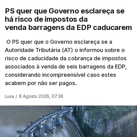
avaliação à Polícia Judiciária.
PS quer que Governo esclareça se
há risco de impostos da
Do início da polémica com a revelação de obras a
venda barragens da EDP caducarem
título pessoal, numa propriedade no Alentejo, feitas
pelo mesmo empreiteiro contratado 17 vezes para
O PS quer que o Governo esclareça se a
Autoridade Tributária (AT) o informou sobre o
obras na Polícia Judiciária (PJ) até aos últimos dias,
risco de caducidade da cobrança de impostos
em que até do Governo surgiram ordens para mais
associados à venda de seis barragens da EDP,
inquéritos e averiguações aos seus mandatos à
considerando incompreensível caso estes
frente da polícia criminal, Luís Neves está há
acabem por não ser pagos.
praticamente um mês sem sair do topo das
notícias.
Lusa
/
8 Agosto 2026, 07:36
ARTIGOS RELACIONADOS