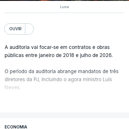
Lusa
OUVIR
A auditoria vai focar-se em contratos e obras
públicas entre janeiro de 2018 e julho de 2026.
O período da auditoria abrange mandatos de três
diretores da PJ, incluindo o agora ministro Luís
Neves.
VER MAIS
A Judiciária confirma que foi o atual diretor quem
sugeriu esta auditoria e que a ministra concordou.
ECONOMIA
Não há prazos fixados para a conclusão desta