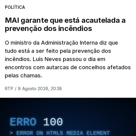
Mehr na rede social Telegram, como aquilo que
POLÍTICA
pode ser considerada uma resposta à imprensa
MAI garante que está acautelada a
israelita, que nos últimos tempos vem dando conta
prevenção dos incêndios
de que o líder supremo iraniano estará em estado
crítico na sequência do bombardeamento que no
O ministro da Administração Interna diz que
último dia de fevereiro passado matou o pai, o
tudo está a ser feito pela prevenção dos
ayatollah Ali Khamenei, e outros membros da
incêndios. Luís Neves passou o dia em
família.
encontros com autarcas de concelhos afetados
pelas chamas.
As imagens mostram Mojtaba Khamenei no que
será uma aula religiosa, mas sem qualquer
RTP
/
9 Agosto 2026, 20:38
indicação adicional.
ERRO
100
ERRO
100
ERROR ON HTML5 MEDIA ELEMENT
ERROR ON HTML5 MEDIA ELEMENT