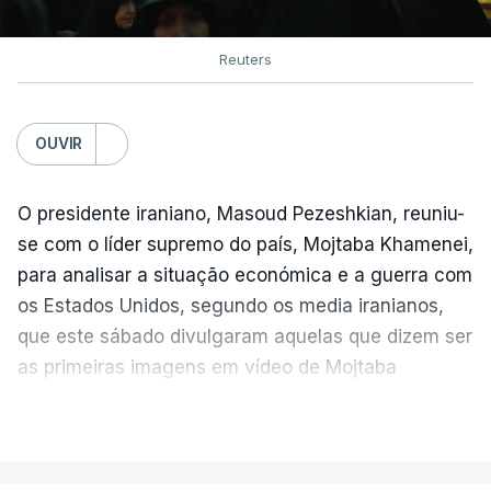
Reuters
OUVIR
O presidente iraniano, Masoud Pezeshkian, reuniu-
se com o líder supremo do país, Mojtaba Khamenei,
para analisar a situação económica e a guerra com
os Estados Unidos, segundo os media iranianos,
que este sábado divulgaram aquelas que dizem ser
as primeiras imagens em vídeo de Mojtaba
Khamenei desde o início da guerra.
VER MAIS
O vídeo de 12 segundos, sem aúdio, data ou local
de gravação, foi colocado pela agência de notícias