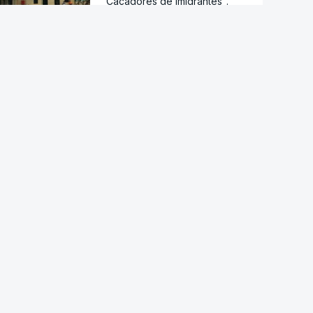
"Caçadores de imigrantes".
Moradores incentivam à
violência contra migrantes nos
bairros de Ceuta
Droga PJ. Cidadão indiano
encontrado morto estaria a
trabalhar com as autoridades
Conselho da Paz de Trump
emitiu contrato para construção
de base militar
Ataque ucraniano à Rússia com
número recorde de drones
Teerão anuncia acordo com
Omã sobre nova rota no estreito
de Ormuz