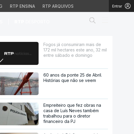
G
RTP ENSINA
RTP ARQUIVOS
Entrar
Abrir campo de
|
S
RTP
DESPORTO
ares este ano, 32 mil e
Fogos já consumiram mais de
172 mil hectares este ano, 32 mil
entre sábado e domingo
60 anos da ponte 25 de Abril.
Histórias que não se veem
Empreiteiro que fez obras na
casa de Luís Neves também
trabalhou para o diretor
financeiro da PJ