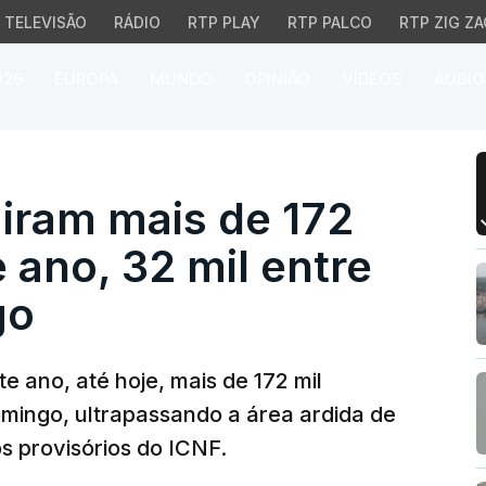
TELEVISÃO
RÁDIO
RTP PLAY
RTP PALCO
RTP ZIG ZA
026
EUROPA
MUNDO
OPINIÃO
VÍDEOS
ÁUDIO
m mais de 172 mil hect
iram mais de 172
 ano, 32 mil entre
go
e ano, até hoje, mais de 172 mil
omingo, ultrapassando a área ardida de
s provisórios do ICNF.