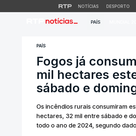
NOTÍCIAS
DESPORTO
PAÍS
MUNDIAL 2
Fogos já consumira
PAÍS
Fogos já consum
mil hectares este
sábado e domin
Os incêndios rurais consumiram est
hectares, 32 mil entre sábado e d
todo o ano de 2024, segundo dado