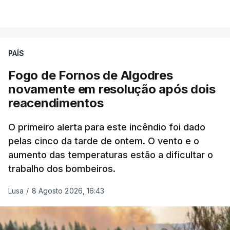
combater ferozmente a imigração ilegal,
VER MAIS
precisamos de regular a nossa imigração e
precisamos de defender as nossas fronteiras e
nada disto é incompatível com tratarmos com
PAÍS
dignidade as pessoas, designadamente menores e
Fogo de Fornos de Algodres
crianças", acrescentou.
novamente em resolução após dois
reacendimentos
António José Seguro mostrou dúvidas sobre se é
garantido o superior interesse da criança.
O primeiro alerta para este incêndio foi dado
pelas cinco da tarde de ontem. O vento e o
aumento das temperaturas estão a dificultar o
trabalho dos bombeiros.
ERRO
100
ERROR ON HTML5 MEDIA ELEMENT
Lusa
/
8 Agosto 2026, 16:43
ESTE CONTEÚDO ESTÁ NESTE
MOMENTO INDISPONÍVEL