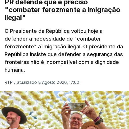
PR defende que é preciso
articulação com a Marinha, a Autoridade Marítima
"combater ferozmente a imigração
Nacional e a Força Aérea.
ilegal"
O ano de 2026 tem sido um ano de recordes: foi
O Presidente da República voltou hoje a
apreendida mais cocaína até ao momento de que
defender a necessidade de "combater
em todo o ano de 2025.
ferozmente" a imigração ilegal. O presidente da
A ação de prevenção visa a deteção em alto mar
República insiste que defender a segurança das
de embarcações de alta velocidade (EAV) que
fronteiras não é incompatível com a dignidade
humana.
utilizam a costa nacional para o tráfico de droga.
RTP
/
atualizado 8 Agosto 2026, 17:00
c/ Lusa