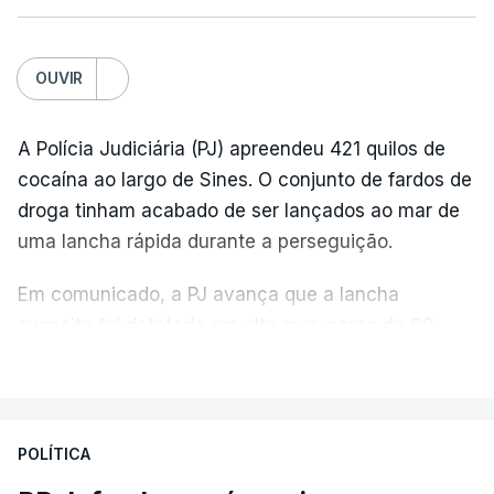
OUVIR
A Polícia Judiciária (PJ) apreendeu 421 quilos de
cocaína ao largo de Sines. O conjunto de fardos de
droga tinham acabado de ser lançados ao mar de
uma lancha rápida durante a perseguição.
Em comunicado, a PJ avança que a lancha
suspeita foi detetada em alto mar, cerca de 60
milhas náuticas ao largo de Sines.
VER MAIS
A apreensão aconteceu na tarde desta sexta-feira,
desencadeando uma ação de prevenção
POLÍTICA
desencadeada pela Polícia Judiciária, em