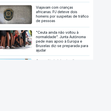
Viajavam com crianças
africanas. PJ deteve dois
homens por suspeitas de tráfico
de pessoas
"Ceuta ainda não voltou à
normalidade". Junta Autónoma
pede mais apoio à Europa e
Bruxelas diz-se preparada para
ajudar
Ceuta. Ainda há seis mil pessoas
sem documentos no enclave
espanhol
Crise em Ceuta. Vox usa pactos
com PP para se opor ao
acolhimento de menores