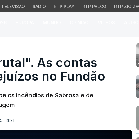
TELEVISÃO
RÁDIO
RTP PLAY
RTP PALCO
RTP ZIG ZA
026
EUROPA
MUNDO
OPINIÃO
VÍDEOS
ÁUDIO
al". As contas (por faz
rutal". As contas
rejuízos no Fundão
pelos incêndios de Sabrosa e de
sagem.
, 14:21