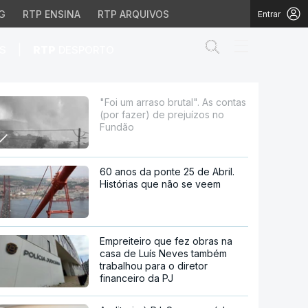
G
RTP ENSINA
RTP ARQUIVOS
Entrar
Abrir campo de
|
S
RTP
DESPORTO
er) de prejuízos no Fund
"Foi um arraso brutal". As contas
(por fazer) de prejuízos no
Fundão
60 anos da ponte 25 de Abril.
Histórias que não se veem
Empreiteiro que fez obras na
casa de Luís Neves também
trabalhou para o diretor
financeiro da PJ