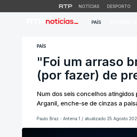
NOTÍCIAS
DESPORTO
PAÍS
MUNDIAL 2
"Foi um arraso brut
PAÍS
"Foi um arraso b
(por fazer) de p
Num dos seis concelhos atingidos 
Arganil, enche-se de cinzas a pai
Paulo Braz - Antena 1
/
atualizado 25 Agosto 2025