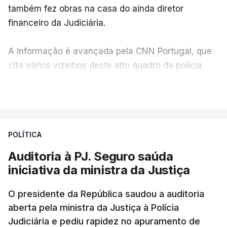
também fez obras na casa do ainda diretor
financeiro da Judiciária.
A informação é avançada pela CNN Portugal, que
cita vários vizinhos deste alto quadro da polícia.
VER MAIS
Foi o diretor financeiro, Álvaro Pires, que assumiu a
responsabilidade de sugerir as instalações da
Construbarcelos para acolher um atrelado
POLÍTICA
apreendido numa operação de droga.
Auditoria à PJ. Seguro saúda
iniciativa da ministra da Justiça
O presidente da República saudou a auditoria
aberta pela ministra da Justiça à Polícia
Judiciária e pediu rapidez no apuramento de