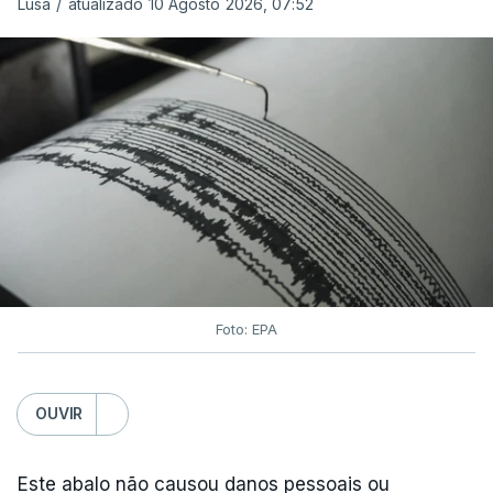
Lusa
/
atualizado 10 Agosto 2026, 07:52
De acordo com o Serviço de Mudanças Climáticas
Copernicus
, implementado pelo Centro Europeu de
Previsões Meteorológicas de Médio Prazo,
julho
também registou a maior temperatura da
superfície do mar
de sempre, neste mês, nos
oceanos extrapolares.
Aliás, em toda a Europa os recordes ao longo do
Atlântico e do Mediterrâneo ocidental foram
Foto: EPA
associados a
ondas de calor marinhas fortes ou
severas
e generalizadas.
OUVIR
Em julho, a temperatura da superfície do mar
atingiu 20,96°C. O anterior recorde tinha sido
Este abalo não causou danos pessoais ou
estabelecido em julho de 2023, com 20,89°C.