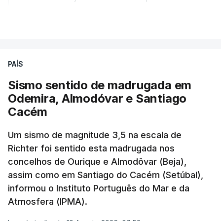
de calor, sendo a terceira e a quarta
VER MAIS
registadas em julho”.
Enquanto os termómetros iam registando
PAÍS
temperaturas recorde, também a
chuva não
ajudou
.
Sismo sentido de madrugada em
Odemira, Almodóvar e Santiago
Pelo contrário, a precipitação manteve-se
muito
Cacém
abaixo do normal
e, em vários países, os solos
Um sismo de magnitude 3,5 na escala de
perderam grande parte da humidade.
Richter foi sentido esta madrugada nos
concelhos de Ourique e Almodôvar (Beja),
Houve também uma “
diminuição significativa de
assim como em Santiago do Cacém (Setúbal),
caudais de rios
, incluindo rios como o Sena, o
informou o Instituto Português do Mar e da
Reno e o Danúbio” que teve
impacto no
Atmosfera (IPMA).
abastecimento de água
, irrigação e na produção
de energia em vários países.