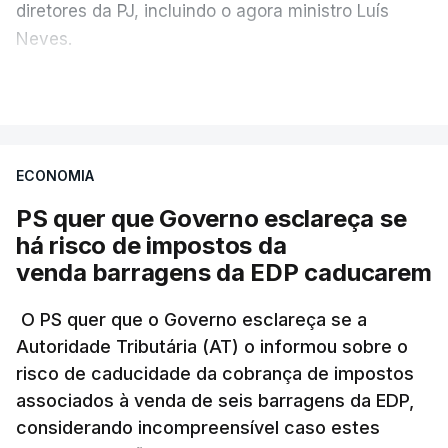
diretores da PJ, incluindo o agora ministro Luís
Neves.
VER MAIS
A Judiciária confirma que foi o atual diretor quem
sugeriu esta auditoria e que a ministra concordou.
ECONOMIA
Não há prazos fixados para a conclusão desta
avaliação à Polícia Judiciária.
PS quer que Governo esclareça se
há risco de impostos da
Do início da polémica com a revelação de obras a
venda barragens da EDP caducarem
título pessoal, numa propriedade no Alentejo, feitas
pelo mesmo empreiteiro contratado 17 vezes para
O PS quer que o Governo esclareça se a
Autoridade Tributária (AT) o informou sobre o
obras na Polícia Judiciária (PJ) até aos últimos dias,
risco de caducidade da cobrança de impostos
em que até do Governo surgiram ordens para mais
associados à venda de seis barragens da EDP,
inquéritos e averiguações aos seus mandatos à
considerando incompreensível caso estes
frente da polícia criminal, Luís Neves está há