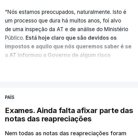
"Nós estamos preocupados, naturalmente. Isto é
Diretor financeiro da PJ
um processo que dura há muitos anos, foi alvo
nega que Construbarcelos
tenha feito obras na casa
de uma inspeção da AT e de análise do Ministério
onde vive
Público.
Está hoje claro que são devidos os
atualizado 7 Agosto 2026, 15:56
impostos e aquilo que nós queremos saber é se
a AT informou o Governo de algum risco
Auditoria à PJ foi pedida por
caducidade
", disse, em declarações à Lusa, o
VER MAIS
atual diretor
deputado do PS Miguel Costa Matos.
atualizado 7 Agosto 2026, 20:20
Na sequência de notícias desta semana sobre o
risco de caducidade dos 335,2 milhões euros
PAÍS
devidos em impostos pelo negócio das seis
Exames. Ainda falta afixar parte das
barragens transmontanas vendidas pela EDP à
notas das reapreciações
Engie, o PS questionou, através do Parlamento, o
ministro de Estado e das Finanças, Joaquim
Nem todas as notas das reapreciações foram