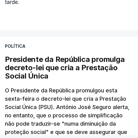
"Reforçámos uma pergunta que fizemos em abril e
tarde.
à qual o Ministro das Finanças ainda não
respondeu: porque o Governo está atrasado
na publicação de um decreto-lei que cria o fundo
que vai transferir estas receitas fiscais para os
territórios que são abrangidos por estas
POLÍTICA
barragens?", questionou ainda.
Presidente da República promulga
decreto-lei que cria a Prestação
Para o deputado socialista "é incompreensível não
Social Única
só que os impostos possam acabar por não serem
cobrados, como também que haja atrasos, seja por
O Presidente da República promulgou esta
motivos políticos ou por motivos burocráticos,
sexta-feira o decreto-lei que cria a Prestação
na transferência depois destas verbas para as
Social Única (PSU). António José Seguro alerta,
populações".
no entanto, que o processo de simplificação
não pode traduzir-se "numa diminuição da
"Esta semana saíram notícias que nos dizem que a
proteção social" e que se deve assegurar que
liquidação ainda não foi feita. É evidente que fazer