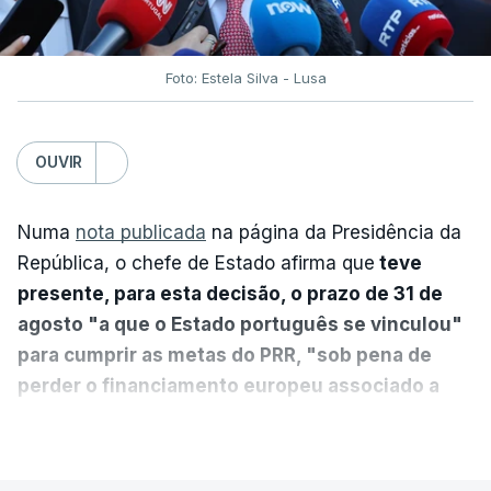
Foto: Estela Silva - Lusa
OUVIR
Numa
nota publicada
na página da Presidência da
República, o chefe de Estado afirma que
teve
presente, para esta decisão, o prazo de 31 de
agosto "a que o Estado português se vinculou"
para cumprir as metas do PRR, "sob pena de
perder o financiamento europeu associado a
essa reforma específica".
VER MAIS
António José Seguro entende que a reforma reúne