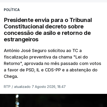
treze apoios sociais "num só" e pretende "tornar o
POLÍTICA
sistema mais simples, mais justo e transparente".
Presidente envia para o Tribunal
"Sempre que seja possível reduzir burocracias,
Constitucional decreto sobre
eliminar sobreposições e garantir que os apoios
concessão de asilo e retorno de
chegam a quem mais necessita, estaremos a dar
estrangeiros
um passo na direção certa", argumenta o
António José Seguro solicitou ao TC a
Presidente da República.
fiscalização preventiva da chama "Lei do
Retorno", aprovada no mês passado com votos
Assegurar que "ninguém é
a favor de PSD, IL e CDS-PP e a abstenção do
prejudicado"
Chega.
RTP
/
atualizado 7 Agosto 2026, 18:47
O Preisdente deixa, no entanto, deixa alguns
avisos:
uma reforma desta dimensão "deve ter