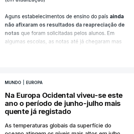
Aguns estabelecimentos de ensino do país
ainda
não afixaram os resultados da reapreciação de
notas
que foram solicitadas pelos alunos. Em
algumas escolas, as notas até já chegaram mas
alguns erros estão a atrasar a afixação das notas.
VER MAIS
Uma das escolas é o Liceu Camões, em Lisboa.
Uma equipa de reportagem da RTP confirmou que
MUNDO
|
EUROPA
tinha chegado o resultado de
14 reapreciações de
exames, mas ainda não tinham sido afixados.
Na Europa Ocidental viveu-se este
ano o período de junho-julho mais
Alguns encarregados de educação e alunos foram
quente já registado
até à escola para ver o resultado mas ainda não
tinha sido divulgado. Alguns pais apontam
As temperaturas globais da superfície do
oceano atingem os níveis mais altos em julho,
incorreções e aguardam a atualização na