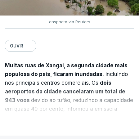
para a região”.
cnsphoto via Reuters
ERRO
100
ERROR ON HTML5 MEDIA ELEMENT
OUVIR
ESTE CONTEÚDO ESTÁ NESTE
MOMENTO INDISPONÍVEL
Muitas ruas de Xangai, a segunda cidade mais
populosa do país, ficaram inundadas
, incluindo
nos principais centros comerciais. Os
dois
A nível nacional, são mais de 20 mil pedidos que
aeroportos da cidade cancelaram um total de
deviam ter sido afixados na sexta-feira.
943 voos
devido ao tufão, reduzindo a capacidade
em quase 40 por cento, informou a emissora
O Ministério da Educação explicou na altura que
estatal CCTV.
VER MAIS
apenas um "número residual" de reapreciações
continuava por enviar às escolas. E assegurou que
A China Eastern Airlines afirmou na segunda-feira