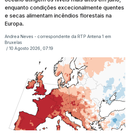
enquanto condições excecionalmente quentes
plataforma Inovar.
e secas alimentam incêndios florestais na
Europa.
Andrea Neves - correspondente da RTP Antena 1 em
ERRO
100
Bruxelas
ERROR ON HTML5 MEDIA ELEMENT
/
10 Agosto 2026, 07:19
ESTE CONTEÚDO ESTÁ NESTE
MOMENTO INDISPONÍVEL
Já a norte, na Escola Secundária de Rio Tinto, uma
outra equipa de reportagem confirmou que
há
mais de 100 pedidos de reapreciação de notas
que aguardam a divulgação.