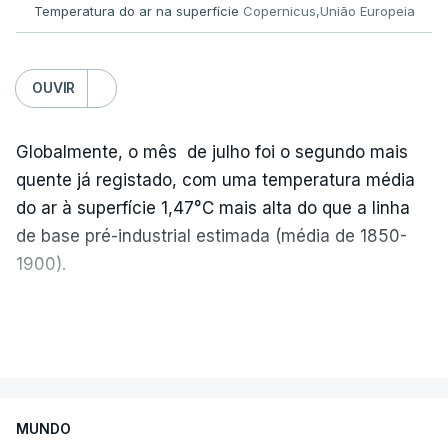
Temperatura do ar na superfície
Copernicus,União Europeia
Os resultados chegaram a ser enviados à escola
depois da meia-noite desta segunda-feira, mais
concretamente à 0h47, no entanto, ao início da
OUVIR
manhã a afixação ainda não tinha sido feita.
Globalmente, o mês de julho foi o segundo mais
quente já registado, com uma temperatura média
ERRO
100
do ar à superfície 1,47°C mais alta do que a linha
ERROR ON HTML5 MEDIA ELEMENT
de base pré-industrial estimada (média de 1850-
1900).
ESTE CONTEÚDO ESTÁ NESTE
MOMENTO INDISPONÍVEL
A Europa Ocidental vivenciou o período de
VER MAIS
junho-julho mais quente já registado
,
e julho
apresentou a terceira e a quarta ondas de calor
desde maio, marcando uma sequência
O diretor da Escola Secundária de Rio Tinto
MUNDO
excecional de calor extremo neste verão.
explicou à RTP que se encontrava desde as 7h00