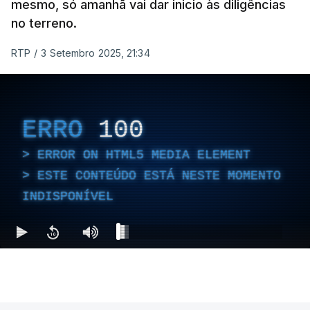
mesmo, só amanhã vai dar inicio às diligências
no terreno.
RTP
/
3 Setembro 2025, 21:34
ERRO
100
ERROR ON HTML5 MEDIA ELEMENT
ESTE CONTEÚDO ESTÁ NESTE MOMENTO
INDISPONÍVEL