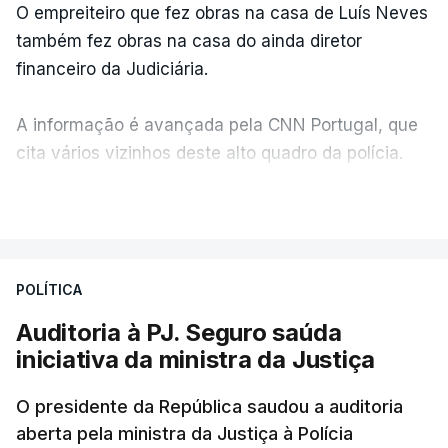
O empreiteiro que fez obras na casa de Luís Neves
também fez obras na casa do ainda diretor
financeiro da Judiciária.
A informação é avançada pela CNN Portugal, que
cita vários vizinhos deste alto quadro da polícia.
VER MAIS
Foi o diretor financeiro, Álvaro Pires, que assumiu a
responsabilidade de sugerir as instalações da
Construbarcelos para acolher um atrelado
POLÍTICA
apreendido numa operação de droga.
Auditoria à PJ. Seguro saúda
iniciativa da ministra da Justiça
O presidente da República saudou a auditoria
aberta pela ministra da Justiça à Polícia