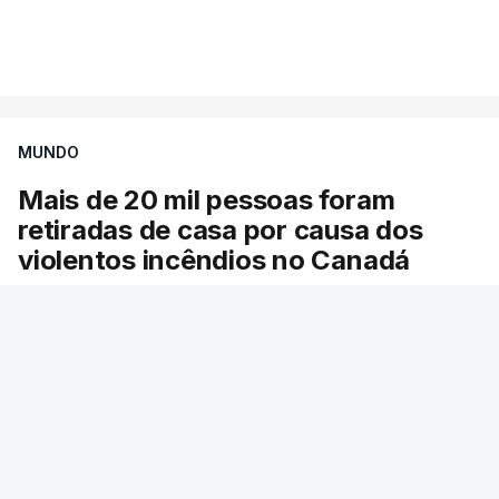
Mais de 20 mil pessoas foram retiradas de casa
VER MAIS
por causa dos violentos incêndios no Canadá
MUNDO
Mais de 20 mil pessoas foram
retiradas de casa por causa dos
violentos incêndios no Canadá
Milhares de pessoas têm ordem de evacuação.
O governo da província declarou o estado de
emergência por causa de dezenas de incêndios
florestais que estão descontrolados.
RTP
/
9 Agosto 2026, 08:03