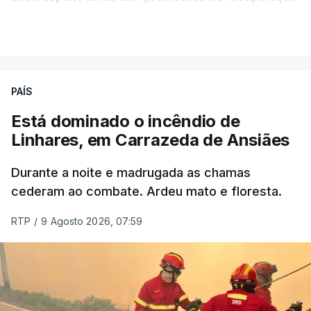
por cumprir.
VER MAIS
ERRO
100
PAÍS
ERROR ON HTML5 MEDIA ELEMENT
Está dominado o incêndio de
Linhares, em Carrazeda de Ansiães
ESTE CONTEÚDO ESTÁ NESTE
MOMENTO INDISPONÍVEL
Durante a noite e madrugada as chamas
cederam ao combate. Ardeu mato e floresta.
RTP
/
9 Agosto 2026, 07:59