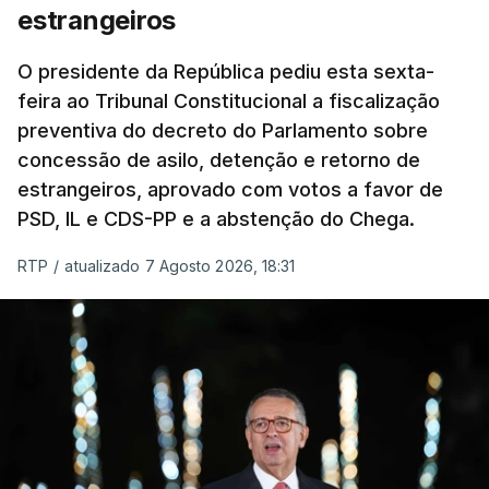
chegam a quem mais necessita, estaremos a dar
estrangeiros
um passo na direção certa", argumenta o
O presidente da República pediu esta sexta-
Presidente da República.
feira ao Tribunal Constitucional a fiscalização
preventiva do decreto do Parlamento sobre
Assegurar que "ninguém é
concessão de asilo, detenção e retorno de
prejudicado"
estrangeiros, aprovado com votos a favor de
PSD, IL e CDS-PP e a abstenção do Chega.
RTP
/
atualizado 7 Agosto 2026, 18:31
O Preisdente deixa, no entanto, deixa alguns
avisos:
uma reforma desta dimensão "deve ter
como primeiro critério a proteção das pessoas"
e "nenhum processo de simplificação pode
traduzir-se numa diminuição da proteção
social".