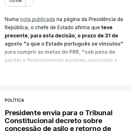
OUVIR
Numa
nota publicada
na página da Presidência da
República, o chefe de Estado afirma que
teve
presente, para esta decisão, o prazo de 31 de
agosto "a que o Estado português se vinculou"
para cumprir as metas do PRR, "sob pena de
perder o financiamento europeu associado a
essa reforma específica".
VER MAIS
António José Seguro entende que a reforma reúne
treze apoios sociais "num só" e pretende "tornar o
POLÍTICA
sistema mais simples, mais justo e transparente".
Presidente envia para o Tribunal
"Sempre que seja possível reduzir burocracias,
Constitucional decreto sobre
eliminar sobreposições e garantir que os apoios
concessão de asilo e retorno de