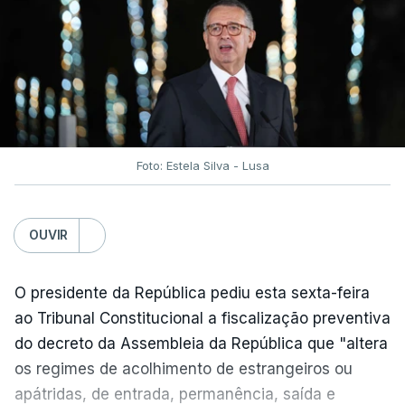
e "nenhum processo de simplificação pode
traduzir-se numa diminuição da proteção
social".
António José Seguro vinca que se
deverá
assegurar que "ninguém é prejudicado face à
situação de que hoje beneficia"
, dando especial
Foto: Estela Silva - Lusa
atenção a quem vive em situações "de maior
fragilidade", como as famílias de menores
rendimentos, os idosos ou pessoas com
OUVIR
deficiência.
O presidente da República pediu esta sexta-feira
O Presidente da República sublinha que as
ao Tribunal Constitucional a fiscalização preventiva
prestações sociais são um mecanismo essencial
do decreto da Assembleia da República que "altera
de "combate à pobreza e à exclusão social". Faz
os regimes de acolhimento de estrangeiros ou
ainda referência ao estudo recente da OCDE que
apátridas, de entrada, permanência, saída e