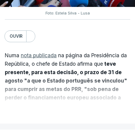
Foto: Estela Silva - Lusa
OUVIR
Numa
nota publicada
na página da Presidência da
República, o chefe de Estado afirma que
teve
presente, para esta decisão, o prazo de 31 de
agosto "a que o Estado português se vinculou"
para cumprir as metas do PRR, "sob pena de
perder o financiamento europeu associado a
essa reforma específica".
VER MAIS
António José Seguro entende que a reforma reúne
treze apoios sociais "num só" e pretende "tornar o