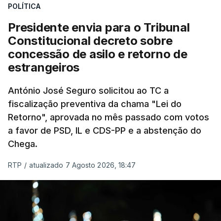
POLÍTICA
sistema mais simples, mais justo e transparente".
Presidente envia para o Tribunal
"Sempre que seja possível reduzir burocracias,
Constitucional decreto sobre
eliminar sobreposições e garantir que os apoios
concessão de asilo e retorno de
chegam a quem mais necessita, estaremos a dar
estrangeiros
um passo na direção certa", argumenta o
António José Seguro solicitou ao TC a
Presidente da República.
fiscalização preventiva da chama "Lei do
Retorno", aprovada no mês passado com votos
Assegurar que "ninguém é
a favor de PSD, IL e CDS-PP e a abstenção do
prejudicado"
Chega.
RTP
/
atualizado 7 Agosto 2026, 18:47
O Preisdente deixa, no entanto, deixa alguns
avisos:
uma reforma desta dimensão "deve ter
como primeiro critério a proteção das pessoas"