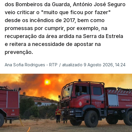
De acordo com a informação oficial, que não indica
dos Bombeiros da Guarda, António José Seguro
onde ou quando decorreu a reunião, Khamenei e
veio criticar o "muito que ficou por fazer"
Pezeshkian discutiram ainda formas de garantir
desde os incêndios de 2017, bem como
recursos e gerir as despesas "em riais, divisas e
promessas por cumprir, por exemplo, na
energia", bem como sobre a cooperação
recuperação da área ardida na Serra da Estrela
económica com parceiros estrangeiros.
e reitera a necessidade de apostar na
prevenção.
Para os Estados Unidos seguiu ainda um recado:
Ana Sofia Rodrigues - RTP
/
atualizado 9 Agosto 2026, 14:24
"corrijam o comportamento". Teerão deixou ainda
novas exigências para reabrir o Estreito de Ormuz,
incluindo o fim do bloqueio naval, suspensão das
sanções e fim das operações militares contra o
país e aliados regionais.
No total são seis as exigências desta lista com
destinatário em Washington: o fim das ameaças ao