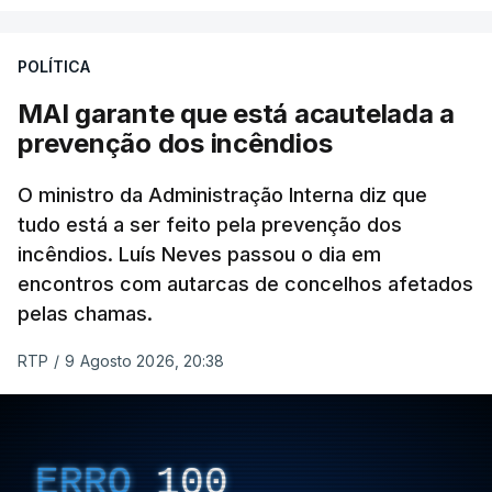
de gravação, foi colocado pela agência de notícias
Mehr na rede social Telegram, como aquilo que
POLÍTICA
pode ser considerada uma resposta à imprensa
MAI garante que está acautelada a
israelita, que nos últimos tempos vem dando conta
prevenção dos incêndios
de que o líder supremo iraniano estará em estado
crítico na sequência do bombardeamento que no
O ministro da Administração Interna diz que
último dia de fevereiro passado matou o pai, o
tudo está a ser feito pela prevenção dos
ayatollah Ali Khamenei, e outros membros da
incêndios. Luís Neves passou o dia em
família.
encontros com autarcas de concelhos afetados
pelas chamas.
As imagens mostram Mojtaba Khamenei no que
será uma aula religiosa, mas sem qualquer
RTP
/
9 Agosto 2026, 20:38
indicação adicional.
ERRO
100