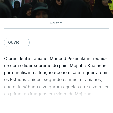
Reuters
OUVIR
O presidente iraniano, Masoud Pezeshkian, reuniu-
se com o líder supremo do país, Mojtaba Khamenei,
para analisar a situação económica e a guerra com
os Estados Unidos, segundo os media iranianos,
que este sábado divulgaram aquelas que dizem ser
as primeiras imagens em vídeo de Mojtaba
Khamenei desde o início da guerra.
VER MAIS
O vídeo de 12 segundos, sem aúdio, data ou local