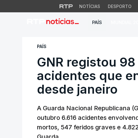
NOTÍCIAS
DESPORTO
PAÍS
MUNDIAL 2
GNR registou 98 m
PAÍS
GNR registou 98
acidentes que e
desde janeiro
A Guarda Nacional Republicana (GN
outubro 6.616 acidentes envolvend
mortos, 547 feridos graves e 4.822 
Guarda.