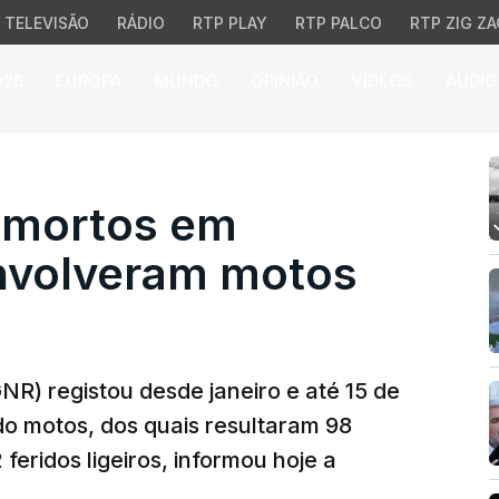
TELEVISÃO
RÁDIO
RTP PLAY
RTP PALCO
RTP ZIG ZA
026
EUROPA
MUNDO
OPINIÃO
VÍDEOS
ÁUDIO
ortos em acidentes que
 mortos em
nvolveram motos
R) registou desde janeiro e até 15 de
o motos, dos quais resultaram 98
feridos ligeiros, informou hoje a