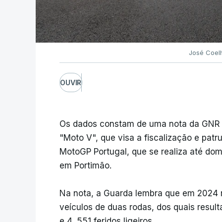
José Coelh
OUVIR
Os dados constam de uma nota da GNR p
"Moto V", que visa a fiscalização e pat
MotoGP Portugal, que se realiza até do
em Portimão.
Na nota, a Guarda lembra que em 2024 
veículos de duas rodas, dos quais resul
e 4 .551 feridos ligeiros.