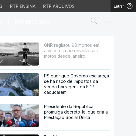
G
RTP ENSINA
RTP ARQUIVOS
Entrar
Abrir campo de
|
S
RTP
DESPORTO
 envolveram motos desd
GNR registou 98 mortos em
acidentes que envolveram
motos desde janeiro
PS quer que Governo esclareça
se há risco de impostos da
venda barragens da EDP
caducarem
Presidente da República
promulga decreto-lei que cria a
Prestação Social Única