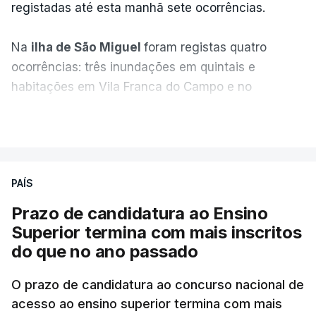
registadas até esta manhã sete ocorrências.
Na
ilha de São Miguel
foram registas quatro
ocorrências: três inundações em quintais e
habitações em Vila Franca do Campo e no
Nordeste uma inundação numa casa.
VER MAIS
Em
São Jorge
houve duas: na freguesia da
Urzelina, no concelho de Velas, foi registada uma
PAÍS
inundação numa habitação e houve um
deslizamento de terras numa estrada nos Nortes,
Prazo de candidatura ao Ensino
que entretanto já foi parcialmente desobstruída.
Superior termina com mais inscritos
do que no ano passado
Na
Terceira
, na Praia da Vitória, o mau tempo
deixou o parque de campismo sem condições
O prazo de candidatura ao concurso nacional de
acesso ao ensino superior termina com mais
foram por isso realojadas 67 pessoas no parque de