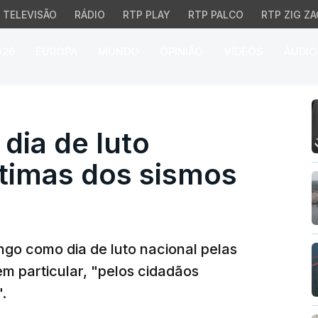
TELEVISÃO
RÁDIO
RTP PLAY
RTP PALCO
RTP ZIG ZA
026
EUROPA
MUNDO
OPINIÃO
VÍDEOS
ÁUDIO
a de luto nacional pela
dia de luto
ítimas dos sismos
go como dia de luto nacional pelas
em particular, "pelos cidadãos
.