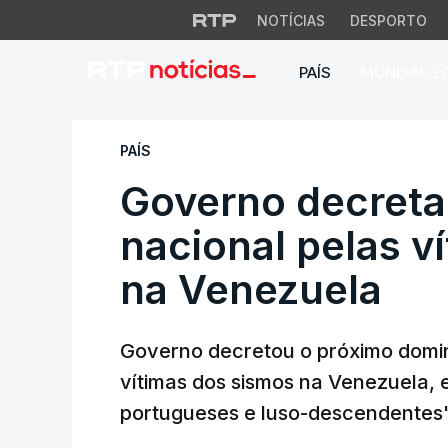
NOTÍCIAS
DESPORTO
PAÍS
MUNDIAL 2
Governo decreta di
PAÍS
Governo decreta 
nacional pelas v
na Venezuela
Governo decretou o próximo domin
vítimas dos sismos na Venezuela, 
portugueses e luso-descendentes"