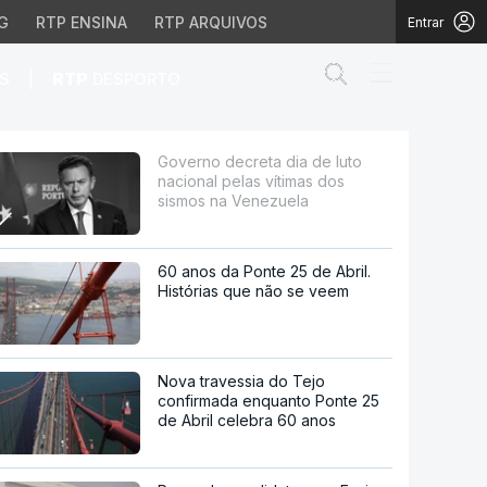
G
RTP ENSINA
RTP ARQUIVOS
Entrar
Abrir campo de
|
S
RTP
DESPORTO
s vítimas dos sismos n
Governo decreta dia de luto
nacional pelas vítimas dos
sismos na Venezuela
60 anos da Ponte 25 de Abril.
Histórias que não se veem
Nova travessia do Tejo
confirmada enquanto Ponte 25
de Abril celebra 60 anos