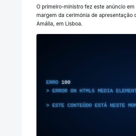
O primeiro-ministro fez este anúncio e
margem da cerimónia de apresentação do 
Amália, em Lisboa.
ERRO
100
ERROR ON HTML5 MEDIA ELEMEN
ESTE CONTEÚDO ESTÁ NESTE MO