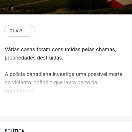
OUVIR
Várias casas foram consumidas pelas chamas,
propriedades destruídas.
A polícia canadiana investiga uma possível morte
no violento incêndio que lavra perto de
Summerland.
VER MAIS
Éum cenário de terror, descreve o primeiro-ministro
da Columbia Britânica, David Iby.
POLÍTICA