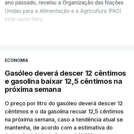
ano passado, revelou a Organização das Nações
Unidas para a Alimentação e a Agricultura (FAO)
esta sexta-feira.
VER MAIS
Os preços globais dos alimentos atingiram o
seu nível mais elevado em três anos e meio,
ECONOMIA
com ondas de calor no Verão e conflitos na
Ucrânia e no Médio Oriente a elevar os
Gasóleo deverá descer 12 cêntimos
custos das colheitas.
e gasolina baixar 12,5 cêntimos na
próxima semana
O índice, que acompanha as variações mensais
de um cabaz de produtos alimentares
O preço por litro do gasóleo deverá descer 12
comercializados internacionalmente, subiu para
cêntimos e o da gasolina recuar 12,5 cêntimos
na próxima semana, caso a tendência atual se
131,1 pontos em julho, face aos 130,3 de junho.
mantenha, de acordo com a estimativa do