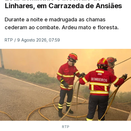
Linhares, em Carrazeda de Ansiães
ESTE CONTEÚDO ESTÁ NESTE
MOMENTO INDISPONÍVEL
Durante a noite e madrugada as chamas
cederam ao combate. Ardeu mato e floresta.
RTP
/
9 Agosto 2026, 07:59
RTP