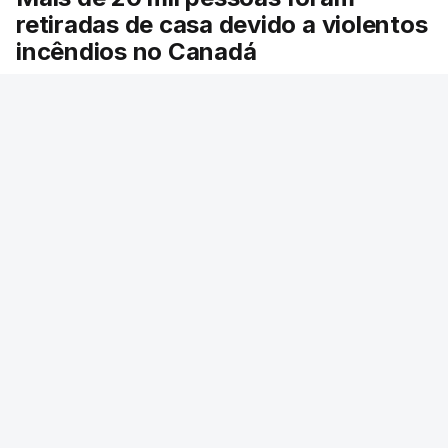
retiradas de casa devido a violentos
incêndios no Canadá
Milhares de pessoas têm ordem de evacuação.
O governo da província declarou o estado de
emergência por causa de dezenas de incêndios
florestais que estão descontrolados.
9 min.
RTP
/