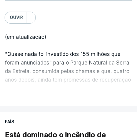
OUVIR
(em atualização)
"Quase nada foi investido dos 155 milhões que
foram anunciados" para o Parque Natural da Serra
da Estrela, consumida pelas chamas e que, quatro
anos depois, ainda tem promessas de recuperação
por cumprir.
VER MAIS
ERRO
100
PAÍS
ERROR ON HTML5 MEDIA ELEMENT
Está dominado o incêndio de