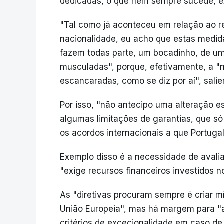
dedicadas, o que nem sempre sucede, e
"Tal como já aconteceu em relação ao 
nacionalidade, eu acho que estas medida
fazem todas parte, um bocadinho, de u
musculadas", porque, efetivamente, a "n
escancaradas, como se diz por aí", salie
Por isso, "não antecipo uma alteração es
algumas limitações de garantias, que só
os acordos internacionais a que Portuga
Exemplo disso é a necessidade de avaliar
"exige recursos financeiros investidos n
As "diretivas procuram sempre é criar 
União Europeia", mas há margem para "a
critérios de excecionalidade em caso 