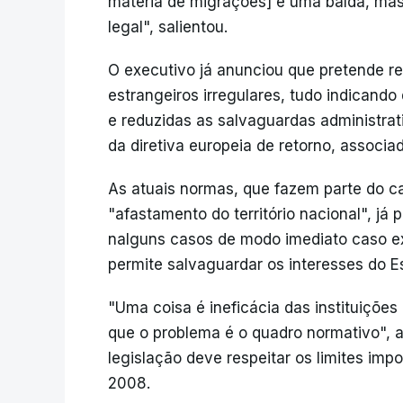
matéria de migrações] é uma balda, mas
legal", salientou.
O executivo já anunciou que pretende rev
estrangeiros irregulares, tudo indican
e reduzidas as salvaguardas administrat
da diretiva europeia de retorno, associa
As atuais normas, que fazem parte do cap
"afastamento do território nacional", já
nalguns casos de modo imediato caso ex
permite salvaguardar os interesses do Es
"Uma coisa é ineficácia das instituições 
que o problema é o quadro normativo", 
legislação deve respeitar os limites impo
2008.