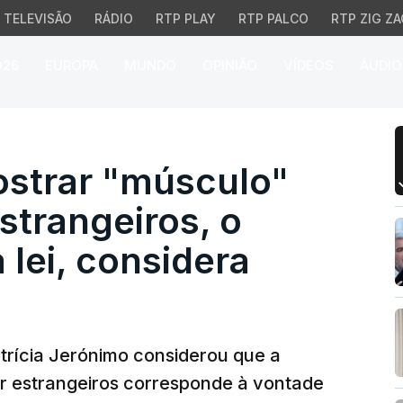
TELEVISÃO
RÁDIO
RTP PLAY
RTP PALCO
RTP ZIG ZA
026
EUROPA
MUNDO
OPINIÃO
VÍDEOS
ÁUDIO
ar "músculo" na expulsã
strar "músculo"
strangeiros, o
 lei, considera
Patrícia Jerónimo considerou que a
ar estrangeiros corresponde à vontade