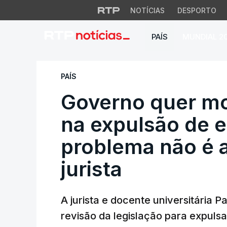
NOTÍCIAS
DESPORTO
PAÍS
MUNDIAL 2
Governo quer mostr
PAÍS
Governo quer mo
na expulsão de e
problema não é a
jurista
A jurista e docente universitária 
revisão da legislação para expuls