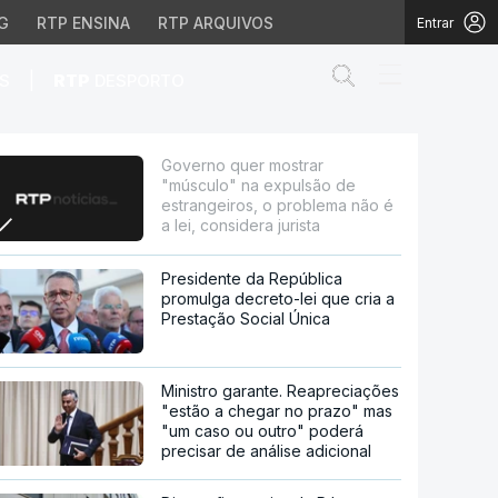
G
RTP ENSINA
RTP ARQUIVOS
Entrar
Abrir campo de
|
S
RTP
DESPORTO
o de estrangeiros, o pr
Governo quer mostrar
"músculo" na expulsão de
estrangeiros, o problema não é
a lei, considera jurista
Presidente da República
promulga decreto-lei que cria a
Prestação Social Única
Ministro garante. Reapreciações
"estão a chegar no prazo" mas
"um caso ou outro" poderá
precisar de análise adicional