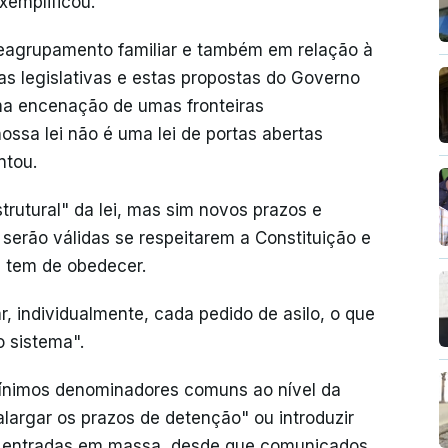
xemplificou.
reagrupamento familiar e também em relação à
s legislativas e estas propostas do Governo
ma encenação de umas fronteiras
ossa lei não é uma lei de portas abertas
ntou.
trutural" da lei, mas sim novos prazos e
 serão válidas se respeitarem a Constituição e
l tem de obedecer.
, individualmente, cada pedido de asilo, o que
o sistema".
mínimos denominadores comuns ao nível da
largar os prazos de detenção" ou introduzir
de entradas em massa, desde que comunicados