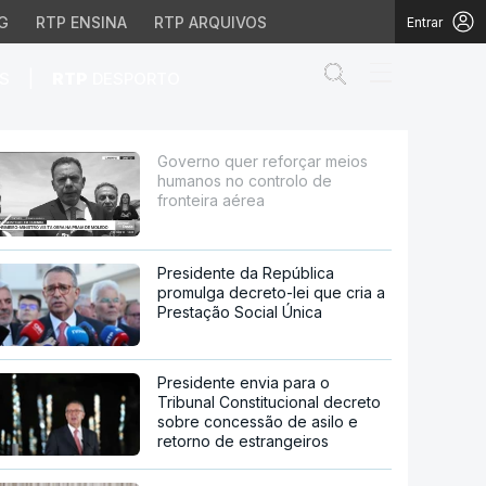
G
RTP ENSINA
RTP ARQUIVOS
Entrar
Abrir campo de
|
S
RTP
DESPORTO
ontrolo de fronteira aé
Governo quer reforçar meios
humanos no controlo de
fronteira aérea
Presidente da República
promulga decreto-lei que cria a
Prestação Social Única
Presidente envia para o
Tribunal Constitucional decreto
sobre concessão de asilo e
retorno de estrangeiros