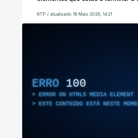
RTP
/
atualizado 18 Maio 2026, 14:21
ERRO
100
ERROR ON HTML5 MEDIA ELEMENT
ESTE CONTEÚDO ESTÁ NESTE MOME