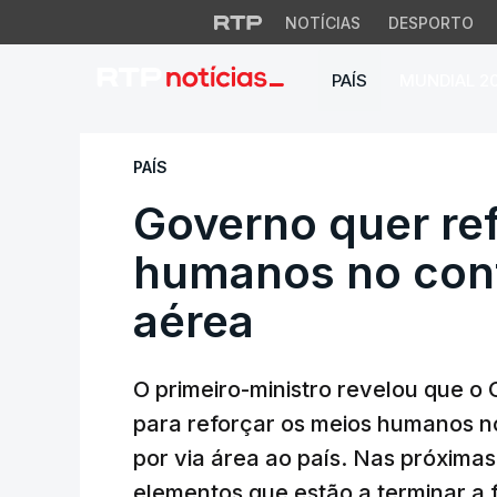
NOTÍCIAS
DESPORTO
PAÍS
MUNDIAL 2
Governo quer refor
PAÍS
Governo quer re
humanos no contr
aérea
O primeiro-ministro revelou que o
para reforçar os meios humanos n
por via área ao país. Nas próxima
elementos que estão a terminar a