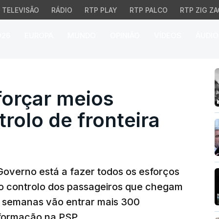
TELEVISÃO
RÁDIO
RTP PLAY
RTP PALCO
RTP ZIG ZA
026
EUROPA
MUNDO
OPINIÃO
VÍDEOS
ÁUDIO
çar meios humanos no c
forçar meios
olo de fronteira
 Governo está a fazer todos os esforços
o controlo dos passageiros que chegam
s semanas vão entrar mais 300
 formação na PSP.